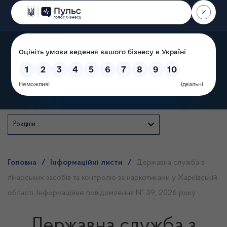
Пошук
Державна служба
Розділи
Головна
/
Інформаційні листи
/
Державна служба з
лікарських засобів та контролю за наркотиками у Харківській
області. Інформаційне повідомлення № 39, 2026 року
Державна служба з