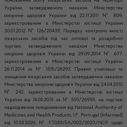
поновлення обігу лікарських засобів на території
України, затвердженого наказом Міністерства
охорони здоров’я України від 22.11.2011 № 809,
зареєстрованим в Міністерстві юстиції України
30.01.2012 № 126/20439, Порядку контролю якості
лікарських засобів під час оптової та роздрібної
торгівлі, затвердженого наказом Міністерства
охорони здоров’я України від 29.09.2014 № 677,
зареєстрованим в Міністерстві юстиції України
26.11.2014 за № 1515/26292, Правил утилізації та
знищення лікарських засобів, затверджених наказом
Міністерства охорони здоров’я України від 24.04.2015
№ 242, зареєстрованим в Міністерстві юстиції
України від 18.05.2015 за № 550/26995, на підставі
надходження повідомлення від National Authority of
Medicines and Health Products, I.P., Portugal (Infarmed)
від 10.03.2026 № FT020/SA/002/2023/NCR щодо