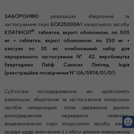
ЗАБОРОНЯЮ
реалізацію, зберігання та
застосування серії
ЕСК25003А1
лікарського засобу
®
КЛАТІНОЛ
, таблетки, вкриті оболонкою, по 500
мг + таблетки, вкриті оболонкою, по 250 мг +
капсули по 30 мг, комбінований набір для
перорального застосування № 42, виробництва
Евертоджен Лайф Саєнсиз Лімітед, Індія
(реєстраційне посвідчення № UA/5974/01/01
).
Суб’єктам господарювання, які здійснюють
реалізацію, зберігання та застосування лікарських
засобів невідкладно, після одержання даного
розпорядження, перевірити наявність
вищезазначеної серії лікарського засобу, вжити
заходи щодо вилучення її з обігу шляхом повернення