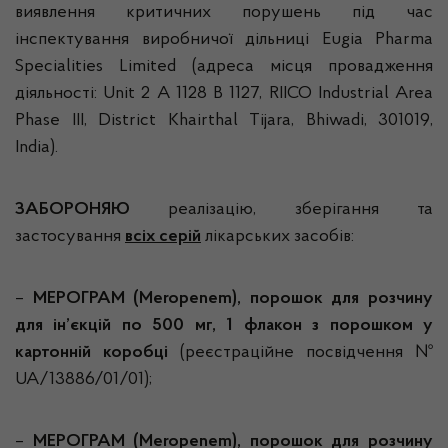
виявлення критичних порушень під час
інспектування виробничої дільниці Eugia Pharma
Specialities Limited (адреса місця провадження
діяльності: Unit 2 A 1128 B 1127, RIICO Industrial Area
Phase III, District Khairthal Tijara, Bhiwadi, 301019,
India).
ЗАБОРОНЯЮ
реалізацію, зберігання та
застосування
всіх серій
лікарських засобів:
–
МЕРОГРАМ (
Meropenem), порошок для розчину
для ін’єкцій по 500 мг, 1 флакон з порошком у
картонній коробці
(реєстраційне посвідчення №
UA/13886/01/01);
–
МЕРОГРАМ (
Meropenem), порошок для розчину