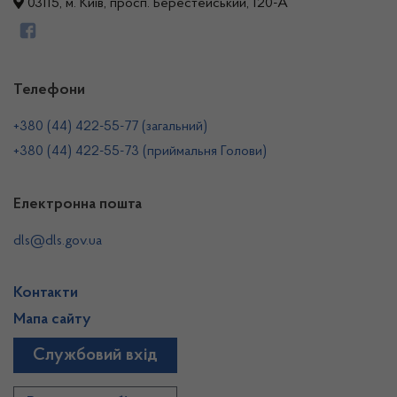
03115, м. Київ, просп. Берестейський, 120-А
Телефони
+380 (44) 422-55-77 (загальний)
+380 (44) 422-55-73 (приймальня Голови)
Електронна пошта
dls@dls.gov.ua
Контакти
Мапа сайту
Службовий вхід