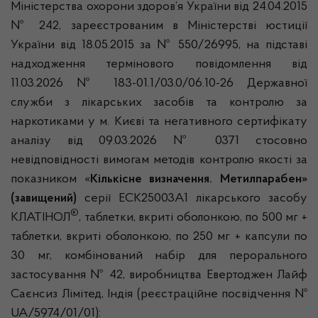
Міністерства охорони здоров’я України від 24.04.2015
№ 242, зареєстрованим в Міністерстві юстиції
України від 18.05.2015 за № 550/26995, на підставі
надходження термінового повідомлення від
11.03.2026 № 183-01.1/03.0/06.10-26 Державної
служби з лікарських засобів та контролю за
наркотиками у м. Києві та негативного сертифікату
аналізу від 09.03.2026 № 0371 стосовно
невідповідності вимогам методів контролю якості за
показником «
Кількісне визначення. Метилпарабен»
(завищений)
серії ЕСК25003А1 лікарського засобу
®
КЛАТІНОЛ
, таблетки, вкриті оболонкою, по 500 мг +
таблетки, вкриті оболонкою, по 250 мг + капсули по
30 мг, комбінований набір для перорального
застосування № 42, виробництва Евертоджен Лайф
Саєнсиз Лімітед, Індія (реєстраційне посвідчення №
UA/5974/01/01):