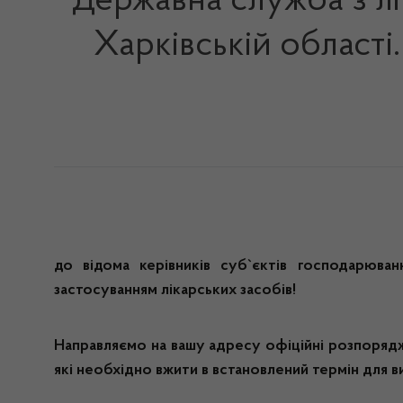
Державна служба з лі
Харківській област
до відома керівників суб`єктів господарюванн
застосуванням лікарських засобів!
Направляємо на вашу адресу офіційні розпорядж
які необхідно вжити в встановлений термін для ви