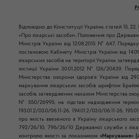
Р
Відповідно до Конституції України, статей 15, 22
«Про лікарські засоби», Положення про Державн
Міністрів України від 12.08.2015 № 647, Порядк
постановою Кабінету Міністрів України від 14.
лікарських засобів на території України, затверд
юстиції України 30.01.2012 № 126/20439, Поряд
Міністерства охорони здоров’я України від 29
маркування лікарських засобів шрифтом Брайля,
засобів, затверджених наказом Міністерства охоро
№ 550/26995, на підставі надходження термінових
193.01.2/03.0/06.11-26, 194.01.2/03.0/06.11-26, 195.
про якість ввезеного в Україну лікарського за
792/26/10, 796/26/10 Державної служби з лікар
контролю якості за показником
«Маркування» (