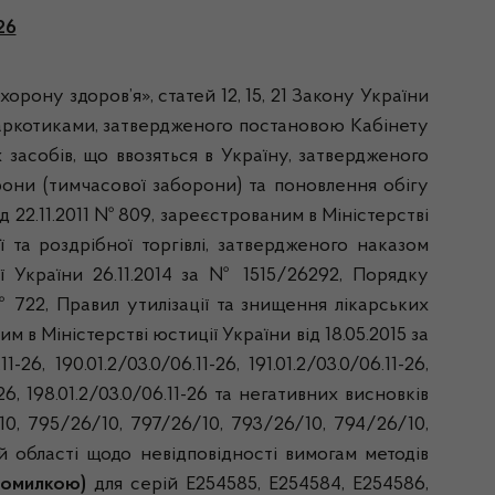
26
орону здоров’я», статей 12, 15, 21 Закону України
наркотиками, затвердженого постановою Кабінету
 засобів, що ввозяться в Україну, затвердженого
рони (тимчасової заборони) та поновлення обігу
д 22.11.2011 № 809, зареєстрованим в Міністерстві
 та роздрібної торгівлі, затвердженого наказом
ї України 26.11.2014 за № 1515/26292, Порядку
 722, Правил утилізації та знищення лікарських
 в Міністерстві юстиції України від 18.05.2015 за
 190.01.2/03.0/06.11-26, 191.01.2/03.0/06.11-26,
11-26, 198.01.2/03.0/06.11-26 та негативних висновків
0, 795/26/10, 797/26/10, 793/26/10, 794/26/10,
й області щодо невідповідності вимогам методів
помилкою)
для серій Е254585, Е254584, Е254586,