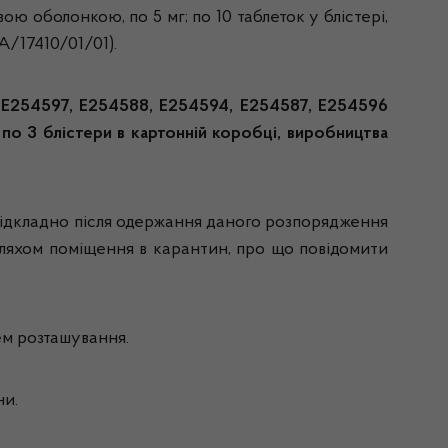
ою оболонкою, по 5 мг; по 10 таблеток у блістері,
A/17410/01/01).
 Е254597, Е254588, Е254594, Е254587, Е254596
по 3 блістери в картонній коробці, виробництва
евідкладно після одержання даного розпорядження
шляхом поміщення в карантин, про що повідомити
ем розташування.
ни.