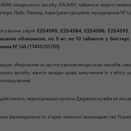
4596 лікарського засобу ЛАЗИН, таблетки, вкриті плівков
етеро Лабс Лімітед, Індія (реєстраційне посвідчення № U
тосування серій
Е254585, Е254584, Е254586, Е254595,
вковою оболонкою, по 5 мг; по 10 таблеток у блістері, 
чення № UA/17410/01/01).
зацію, зберігання та застосування лікарських засобів, н
ського засобу, вжити заходи щодо вилучення їх з обігу 
розташування.
дійснюють територіальні органи Держлікслужби за місц
ю відповідальність згідно чинного законодавства Украї