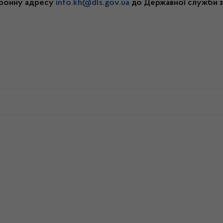
тронну адресу
info.kh@dls.gov.ua
до Державної служби з 