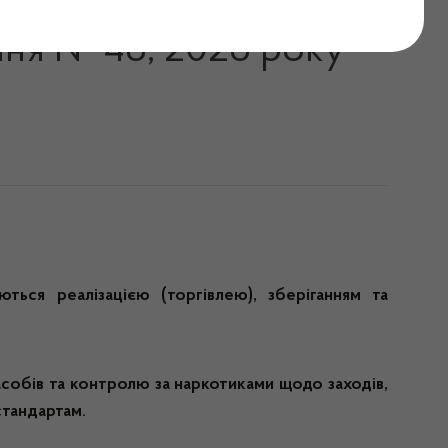
ролю за наркотиками у
ння № 48, 2026 року
ються реалізацією (торгівлею), зберіганням та
собів та контролю за наркотиками щодо заходів,
стандартам.