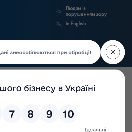
Людям із
порушенням зору
In English
Пошук
рес-центр
Контакти
Антикорупційний
ьких
Ринковий
Державні
портал
а
нагляд
реєстри
Держлікслужби
ласті. Інформаційне повідомлення № 48, 2026 року