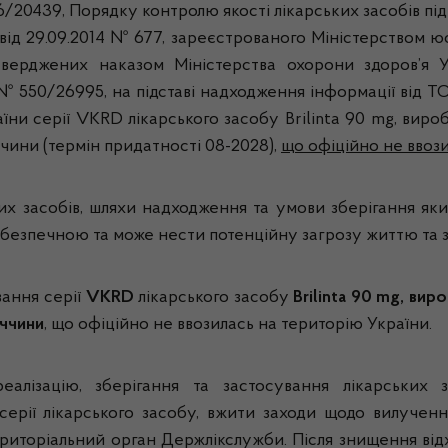
6/20439, Порядку контролю якості лікарських засобів під 
від 29.09.2014 № 677, зареєстрованого Міністерством юст
затверджених наказом Міністерства охорони здоров’я 
а № 550/26995, на підставі надходження інформації від Т
раїни серії VKRD лікарського засобу Brilinta 90 mg, ви
чини (термін придатності 08-2028),
що офіційно не ввоз
х засобів, шляхи надходження та умови зберігання яких 
 небезпечною та може нести потенційну загрозу життю та 
вання серії
VKRD
лікарського засобу
Brilinta
90 mg, виро
ччини
, що офіційно не ввозилась на територію України.
еалізацію, зберігання та застосування лікарських з
серії лікарського засобу, вжити заходи щодо вилучен
риторіальний орган Держлікслужби. Після знищення від