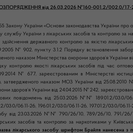
ОЗПОРЯДЖЕННЯ
від 26.03.2026 №160-001.2/002.0/17-
, 55 Закону України «Основи законодавства України про ох
у службу України з лікарських засобів та контролю за 
у здійснення державного контролю за якістю лікарських
09.2005 № 902, пункту 3.1.2 Порядку встановлення забо
женого наказом Міністерства охорони здоров’я України ві
ку контролю якості лікарських засобів під час оптової
.09.2014 № 677, зареєстрованим в Міністерстві юстиці
 затвердженого наказом МОЗ України від 25.08.2010 №
ни здоров’я України від 24.04.2015 № 242, зареєстрованим
 повідомлень від 25.03.2026 №№ 189.01.2/03.0/06.11-26,
01.2/03.0/06.11-26, 196.01.2/03.0/06.11-26, 197.01.2/03.0/06.
собу від 23.03.2026 №№ 790/26/10, 789/26/10, 791/26/1
ських засобів та контролю за наркотиками у Київські
назва лікарського засобу шрифтом Брайля нанесена з 