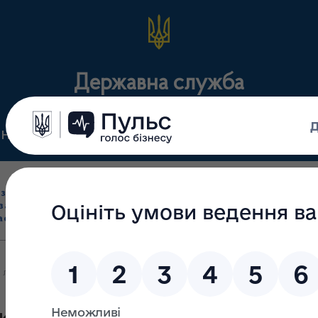
Державна служба
Нормативні документи
Для громадськості
П
Ліцензування
здрібна торгівля
Державний
виробництва лікарс
засобами, імпорт
нагляд
засобів, крові т
асобів (крім АФІ)
(контроль)
сертифікація
лікарських засобів та контролю за наркотиками у Харківській об