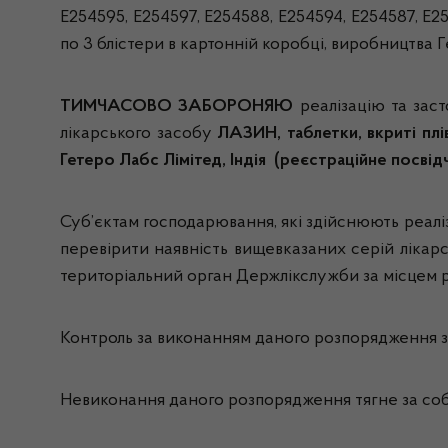
Е254595, Е254597, Е254588, Е254594, Е254587, Е25
по 3 блістери в картонній коробці, виробництва Г
ТИМЧАСОВО
ЗАБОРОНЯЮ
реалізацію та зас
лікарського засобу
ЛАЗИН, таблетки, вкриті плі
Гетеро Лабс Лімітед, Індія (
реєстраційне посвід
Суб’єктам господарювання, які здійснюють реалі
перевірити наявність вищевказаних серій лікар
територіальний орган Держлікслужби за місцем 
Контроль за виконанням даного розпорядження з
Невиконання даного розпорядження тягне за собо