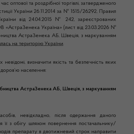
час оптової та роздрібної торгівлі, затвердженого
иції України 26.11.2014 за № 1515/26292, Правил
України від 24.04.2015 № 242, зареєстрованих
ОВ «АстраЗенека Україна» (лист від 23.03.2026 №
робництва АстраЗенека АБ, Швеція, з маркуванням
илась на територію України
.
невідомі, визначити якість та безпечність яких
здоров’ю населення:
бництва АстраЗенека АБ, Швеція, з маркуванням
асобів, невідкладно, після одержання даного
ня її з обігу шляхом повернення постачальнику/
ходів препарату в двотижневий строк направити