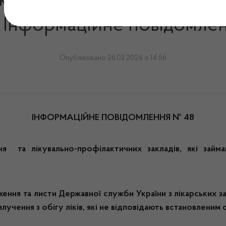
карських засобів та конт
і. Інформаційне повідомле
Опубліковано 26.03.2026 о 14:56
ІНФОРМАЦІЙНЕ ПОВІДОМЛЕННЯ № 48
я та лікувально-профілактичних закладів, які займа
ення та листи Державної служби України з лікарських за
лучення з обігу ліків, які не відповідають встановленим 