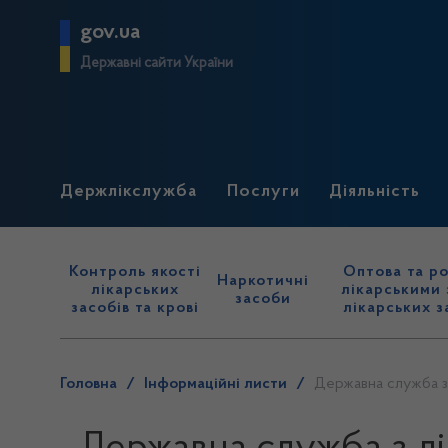
gov.ua
Державні сайти України
Держлікслужба
Послуги
Діяльність
Контроль якості
Оптова та ро
Наркотичні
лікарських
лікарськими 
засоби
засобів та крові
лікарських з
Головна
/
Інформаційні листи
/
Державна служба з 