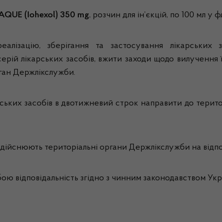
AQUE
(Iohexol) 350
mg
, розчин для ін’єкцій, по 100 мл у 
еалізацію, зберігання та застосування лікарських з
серій лікарських засобів, вжити заходи щодо вилучення 
ган Держлікслужби.
арських засобів в двотижневий строк направити до терит
ійснюють територіальні органи Держлікслужби на відпов
ою відповідальність згідно з чинним законодавством Ук