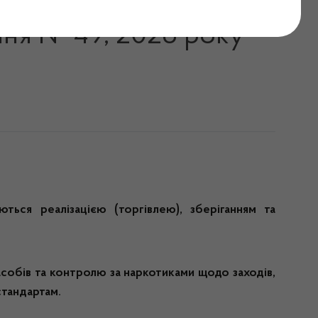
ролю за наркотиками у
ння № 49, 2026 року
ються реалізацією (торгівлею), зберіганням та
собів та контролю за наркотиками щодо заходів,
стандартам.