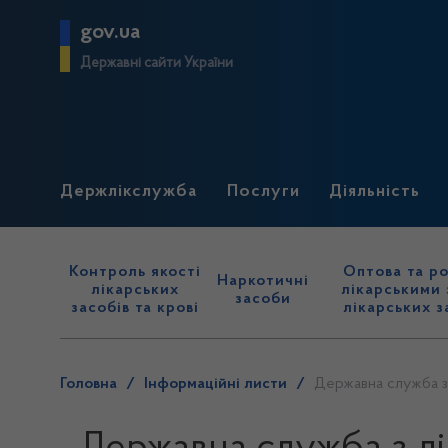
gov.ua
Державні сайти України
Держлікслужба
Послуги
Діяльність
Контроль якості
Оптова та ро
Наркотичні
лікарських
лікарськими 
засоби
засобів та крові
лікарських з
Головна
/
Інформаційні листи
/
Державна служба з 