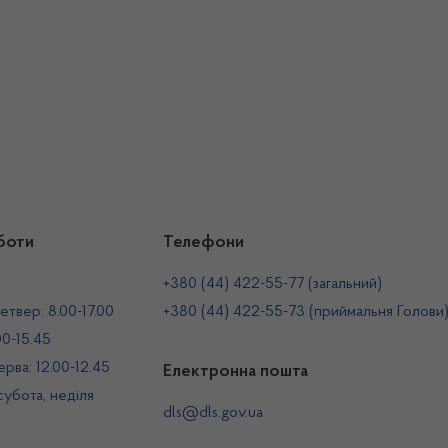
боти
Телефони
+380 (44) 422-55-77 (загальний)
етвер: 8.00-17.00
+380 (44) 422-55-73 (приймальня Голови
00-15.45
рва: 12.00-12.45
Електронна пошта
 субота, неділя
dls@dls.gov.ua