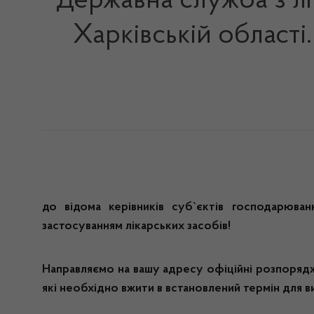
Державна служба з лі
Харківській област
до відома керівників суб`єктів господарюванн
застосуванням лікарських засобів!
Направляємо на вашу адресу офіційні розпорядж
які необхідно вжити в встановлений термін для ви