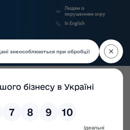
Людям із
порушенням зору
In English
Пошук
рес-центр
Контакти
Антикорупційний
ьких
Ринковий
Державні
портал
а
нагляд
реєстри
Держлікслужби
ласті. Інформаційне повідомлення № 49, 2026 року