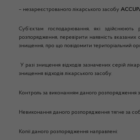
– незареєстрованого лікарського засобу
ACCUP
Суб’єктам господарювання, які здійснюють р
розпорядження, перевірити наявність вказаних 
знищення, про що повідомити територіальний ор
У разі знищення відходів зазначених серій лік
знищення відходів лікарського засобу.
Контроль за виконанням даного розпорядження зд
Невиконання даного розпорядження тягне за соб
Копії даного розпорядження направлені: