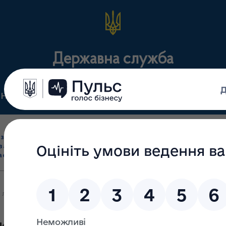
Державна служба
Нормативні документи
Для громадськості
П
Ліцензування
здрібна торгівля
Державний
виробництва лікарс
засобами, імпорт
нагляд
засобів, крові т
асобів (крім АФІ)
(контроль)
сертифікація
лікарських засобів та контролю за наркотиками у Харківській об