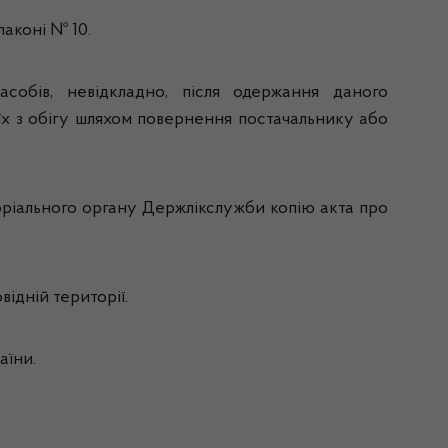
флаконі № 10.
асобів, невідкладно, після одержання даного
їх з обігу шляхом повернення постачальнику або
оріального органу Держлікслужби копію акта про
ідній території.
раїни.