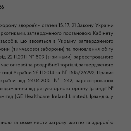
26
орону здоров’я», статей 15, 17, 21 Закону України
наркотиками, затвердженого постановою Кабінету
засобів, що ввозяться в Україну, затвердженого
рони (тимчасової заборони) та поновлення обігу
д 22.11.2011 № 809 (зі змінами), зареєстрованого
час оптової та роздрібної торгівлі, затвердженого
иції України 26.11.2014 за № 1515/26292, Правил
України від 24.04.2015 № 242, зареєстрованих
овідомлення від регуляторного органу Ірландії №
тед (GE Healthcare Ireland Limited), Ірландія, у
печною та може нести загрозу життю та здоров`ю