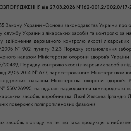
ОЗПОРЯДЖЕННЯ
від 27.03.2026 №162-001.2/002.0/17-
, 55 Закону України «Основи законодавства України про ох
у службу України з лікарських засобів та контролю за 
ку здійснення державного контролю якості лікарських 
09.2005 № 902, пункту 3.2.3 Порядку встановлення забо
дженого наказом Міністерства охорони здоров’я України ві
6/20439, Порядку контролю якості лікарських засобів під 
від 29.09.2014 № 677, зареєстрованого Міністерством юст
затверджених наказом Міністерства охорони здоров’я 
а № 550/26995, на підставі надходження міжнародного п
карських засобів, виробництва ДжиІ Хелскеа Ірландія Лімі
шніх поверхнях поліпропіленових флаконів.
х засобів, з огляду на те, що така продукція є небез