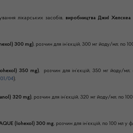
ування лікарських засобів,
виробництва ДжиІ Хелскеа Ір
hexol) 300
mg
)
, розчин для ін’єкцій, 300 мг йоду/мл; по 1
Iohexol) 350
mg
)
, розчин для ін’єкцій, 350 мг йоду/мл;
01/04
);
anol) 320
mg
)
, розчин для ін’єкцій, 320 мг йоду/мл; по 10
AQUE
(Iohexol) 300
mg
, розчин для ін’єкцій, по 100 мл у 