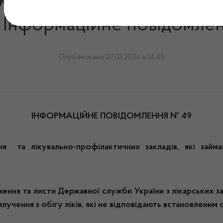
карських засобів та конт
і. Інформаційне повідомле
Опубліковано 27.03.2026 о 14:45
ІНФОРМАЦІЙНЕ ПОВІДОМЛЕННЯ № 49
я та лікувально-профілактичних закладів, які займа
ення та листи Державної служби України з лікарських за
лучення з обігу ліків, які не відповідають встановленим 