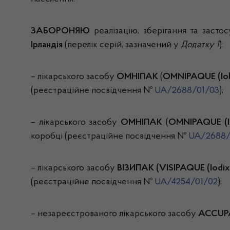
ЗАБОРОНЯЮ
реалізацію, зберігання та застос
Ірландія
(перелік серій, зазначений у
Додатку 1
):
– лікарського засобу
ОМНІПАК
(
OMNIPAQUE
(Io
(реєстраційне посвідчення №
UA/2688/01/03
);
– лікарського засобу
ОМНІПАК
(
OMNIPAQUE
(
коробці (реєстраційне посвідчення №
UA/2688/
– лікарського засобу
ВІЗИПАК (VISIPAQUE (Iodix
(реєстраційне посвідчення №
UA/4254/01/02
);
– незареєстрованого лікарського засобу
ACCUP