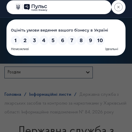
Пошук
Державна служба
Розділи
Головна
/
Інформаційні листи
/
Державна служба з
лікарських засобів та контролю за наркотиками у Харківській
області. Інформаційне повідомлення № 84, 2026 року
Державна служба з