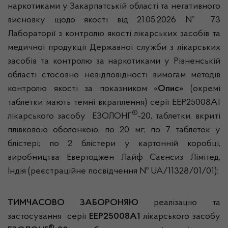
наркотиками у Закарпатській області та негативного
висновку щодо якості від 21.05.2026 № 73
Лабораторії з контролю якості лікарських засобів та
медичної продукції Державної служби з лікарських
засобів та контролю за наркотиками у Рівненській
області стосовно невідповідності вимогам методів
контролю якості за показником «
Опис»
(окремі
таблетки мають темні вкраплення) серії ЕЕР25008А1
®
лікарського засобу ЕЗОЛОНГ
-20, таблетки, вкриті
плівковою оболонкою, по 20 мг; по 7 таблеток у
блістері; по 2 блістери у картонній коробці,
виробництва Евертоджен Лайф Саєнсиз Лімітед,
Індія (реєстраційне посвідчення № UA/11328/01/01):
ТИМЧАСОВО ЗАБОРОНЯЮ
реалізацію та
застосування серії
ЕЕР25008А1
лікарського засобу
®