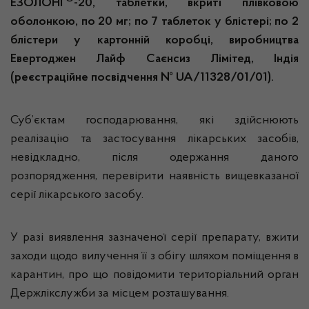
ЕЗОЛОНГ
-20, таблетки, вкриті плівковою
оболонкою, по 20 мг; по 7 таблеток у блістері; по 2
блістери у картонній коробці, виробництва
Евертоджен Лайф Саєнсиз Лімітед, Індія
(реєстраційне посвідчення № UA/11328/01/01).
Суб’єктам господарювання, які здійснюють
реалізацію та застосування лікарських засобів,
невідкладно, після одержання даного
розпорядження, перевірити наявність вищевказаної
серії лікарського засобу.
У разі виявлення зазначеної серії препарату, вжити
заходи щодо вилучення її з обігу шляхом поміщення в
карантин, про що повідомити територіальний орган
Держлікслужби за місцем розташування.