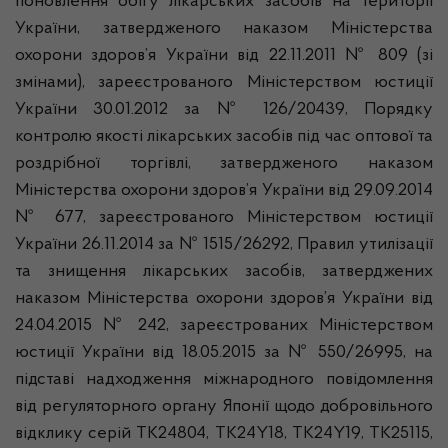
поновлення обігу лікарських засобів на території
України, затвердженого наказом Міністерства
охорони здоров’я України від 22.11.2011 № 809 (зі
змінами), зареєстрованого Міністерством юстиції
України 30.01.2012 за № 126/20439, Порядку
контролю якості лікарських засобів під час оптової та
роздрібної торгівлі, затвердженого наказом
Міністерства охорони здоров’я України від 29.09.2014
№ 677, зареєстрованого Міністерством юстиції
України 26.11.2014 за № 1515/26292, Правил утилізації
та знищення лікарських засобів, затверджених
наказом Міністерства охорони здоров’я України від
24.04.2015 № 242, зареєстрованих Міністерством
юстиції України від 18.05.2015 за № 550/26995, на
підставі надходження міжнародного повідомлення
від регуляторного органу Японії щодо добровільного
відклику серій TK24804, TK24Y18, TK24Y19, TK25115,