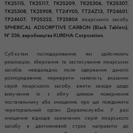
TK25115, TK25117, TK25209, TK25306, TK25307,
TK25308, TK25908, TT24Y05, TT24Z13, TP24601,
TP24607, TP25222, TP25804
лікарського засобу
SPHERICAL ADSORPTIVE CARBON (Black Tablets),
№ 336, виробництва KUREHA Corporation.
Суб’єктам господарювання, які здійснюють
реалізацію, зберігання та застосування лікарських
засобів, невідкладно, після одержання даного
розпорядження, перевірити наявність вказаних
серій лікарського засобу, вжити заходи щодо
вилучення їх з обігу шляхом повернення
постачальнику або знищення, про що повідомити
територіальний орган Держлікслужби. У разі
знищення відходів зазначених серій лікарського
засобу в двотижневий строк направити до