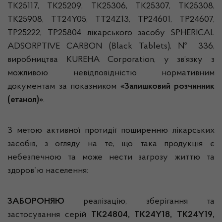
TK25117, TK25209, TK25306, TK25307, TK25308,
TK25908, TT24Y05, TT24Z13, TP24601, TP24607,
TP25222, TP25804 лікарського засобу SPHERICAL
ADSORPTIVE CARBON (Black Tablets), № 336,
виробництва KUREHA Corporation, у зв’язку з
можливою невідповідністю нормативним
документам за показником
«Залишковий розчинник
(етанол)»
.
З метою активної протидії поширенню лікарських
засобів, з огляду на те, що така продукція є
небезпечною та може нести загрозу життю та
здоров`ю населення:
ЗАБОРОНЯЮ
реалізацію, зберігання та
застосування серій
TK24804, TK24Y18, TK24Y19,