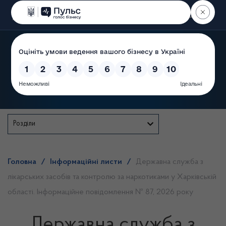
Пошук
Державна служба
Розділи
Головна
/
Інформаційні листи
/
Державна служба з
лікарських засобів та контролю за наркотиками у Харківській
області. Інформаційне повідомлення № 87, 2026 року
Державна служба з