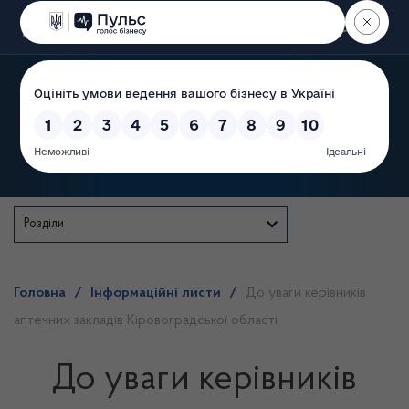
Пошук
Державна служба
Розділи
Головна
/
Інформаційні листи
/
До уваги керівників
аптечних закладів Кіровоградської області
До уваги керівників