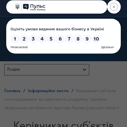
Пошук
Державна служба
Розділи
Головна
/
Інформаційні листи
/
Керівникам суб’єктів
господарювання, які здійснюють роздрібну торгівлю
лікарськими засобами на території Кіровоградської області
Керівникам суб’єктів