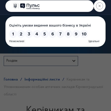
Пошук
Державна служба
Розділи
Головна
/
Інформаційні листи
/
Керівникам та
Уповноваженим особам аптечних закладів Кіровоградської
області
Керівникам та