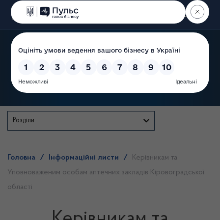
Пошук
Державна служба
Розділи
Головна
/
Інформаційні листи
/
Керівникам та
Уповноваженим особам аптечних закладів Кіровоградської
області
Керівникам та