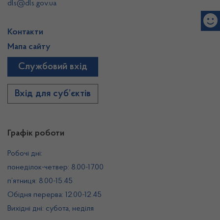
dls@dls.gov.ua
Контакти
Мапа сайту
Службовий вхід
Вхід для суб’єктів
Графік роботи
Робочі дні:
понеділок-четвер: 8.00-17.00
п’ятниця: 8.00-15.45
Обідня перерва: 12.00-12.45
Вихідні дні: субота, неділя