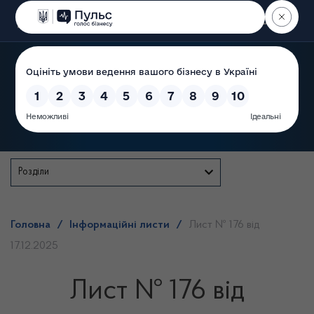
Пошук
Державна служба
Розділи
Головна
/
Інформаційні листи
/
Лист № 176 від
17.12.2025
Лист № 176 від