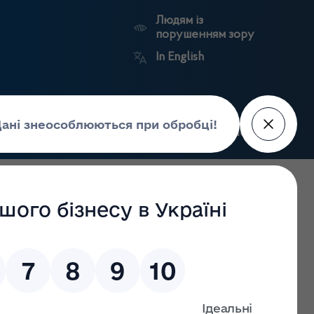
Людям із
порушенням зору
In English
Пошук
рес-центр
Контакти
Антикорупційний
ьких
Ринковий
Державні
портал
а
нагляд
реєстри
Держлікслужби