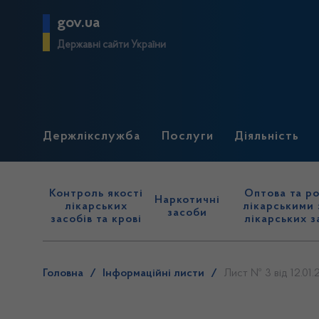
gov.ua
Державні сайти України
Держлікслужба
Послуги
Діяльність
Контроль якості
Оптова та ро
Наркотичні
лікарських
лікарськими 
засоби
засобів та крові
лікарських з
Головна
/
Інформаційні листи
/
Лист № 3 від 12.01