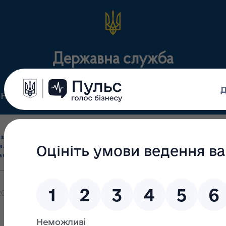
Державна служба
Нормативні документи
Для громадськості
П
Ліцензування
здрібна торгівля
Державний
виробництва лікарс
засобами, імпорт
нагляд
засобів, крові т
асобів (крім АФІ)
(контроль)
сертифікація
.2026