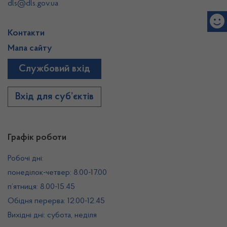
dls@dls.gov.ua
Контакти
Мапа сайту
Службовий вхід
Вхід для суб’єктів
Графік роботи
Робочі дні:
понеділок-четвер: 8.00-17.00
п’ятниця: 8.00-15.45
Обідня перерва: 12.00-12.45
Вихідні дні: субота, неділя