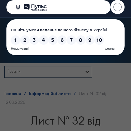
Пошук
Державна служба
Розділи
Головна
/
Інформаційні листи
/
Лист № 32 від
12.03.2026
Лист № 32 від