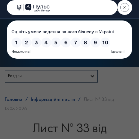
Пошук
Державна служба
Розділи
Головна
/
Інформаційні листи
/
Лист № 33 від
13.03.2026
Лист № 33 від