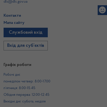
dls@dls.gov.ua
Контакти
Мапа сайту
Службовий вхід
Вхід для суб’єктів
Графік роботи
Робочі дні:
понеділок-четвер: 8.00-17.00
п’ятниця: 8.00-15.45
Обідня перерва: 12.00-12.45
Вихідні дні: субота, неділя