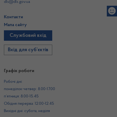
dls@dls.gov.ua
Контакти
Мапа сайту
Службовий вхід
Вхід для суб’єктів
Графік роботи
Робочі дні:
понеділок-четвер: 8.00-17.00
п’ятниця: 8.00-15.45
Обідня перерва: 12.00-12.45
Вихідні дні: субота, неділя