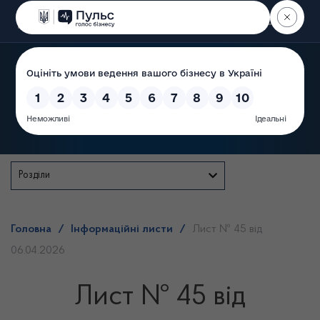
Пошук
Державна служба
Розділи
Головна
/
Інформаційні листи
/
Лист № 45 від
06.04.2026
Лист № 45 від