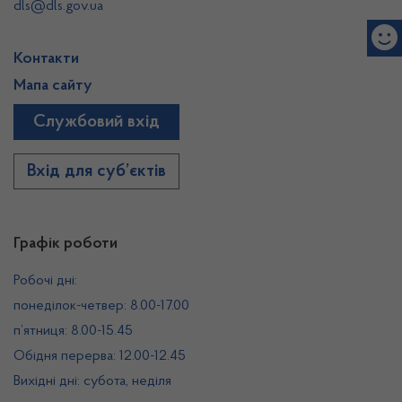
dls@dls.gov.ua
Контакти
Мапа сайту
Службовий вхід
Вхід для суб’єктів
Графік роботи
Робочі дні:
понеділок-четвер: 8.00-17.00
п’ятниця: 8.00-15.45
Обідня перерва: 12.00-12.45
Вихідні дні: субота, неділя