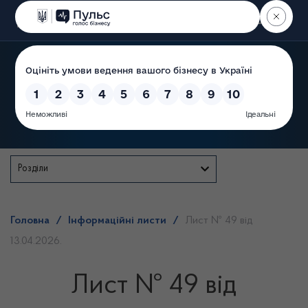
Пошук
Державна служба
Розділи
Головна
/
Інформаційні листи
/
Лист № 49 від
13.04.2026.
Лист № 49 від