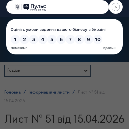
Пошук
Державна служба
Розділи
Головна
/
Інформаційні листи
/
Лист № 51 від
15.04.2026
Лист № 51 від 15.04.2026