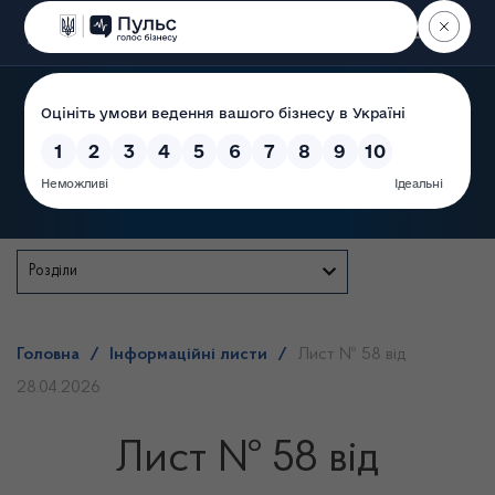
Пошук
Державна служба
Розділи
Головна
/
Інформаційні листи
/
Лист № 58 від
28.04.2026
Лист № 58 від