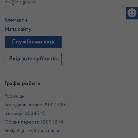
dls@dls.gov.ua
Контакти
Мапа сайту
Службовий вхід
Вхід для суб’єктів
Графік роботи
Робочі дні:
понеділок-четвер: 8.00-17.00
п’ятниця: 8.00-15.45
Обідня перерва: 12.00-12.45
Вихідні дні: субота, неділя