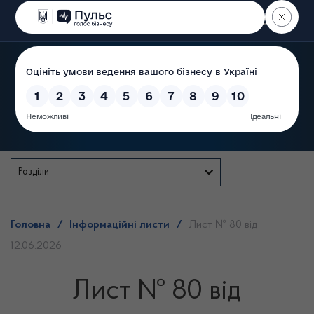
Пошук
Державна служба
Розділи
Головна
/
Інформаційні листи
/
Лист № 80 від
12.06.2026
Лист № 80 від