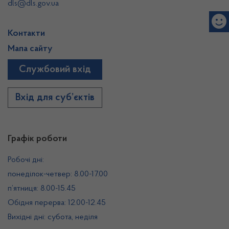
dls@dls.gov.ua
Контакти
Мапа сайту
Службовий вхід
Вхід для суб’єктів
Графік роботи
Робочі дні:
понеділок-четвер: 8.00-17.00
п’ятниця: 8.00-15.45
Обідня перерва: 12.00-12.45
Вихідні дні: субота, неділя