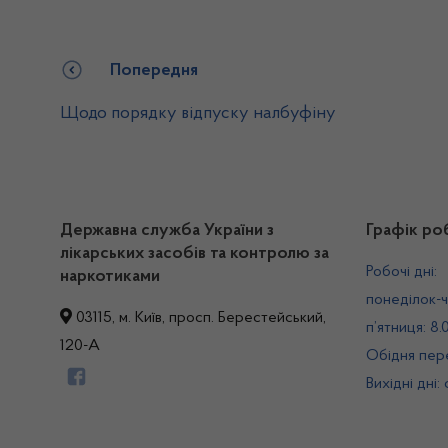
Попередня
Щодо порядку відпуску налбуфіну
Державна служба України з
Графік ро
лікарських засобів та контролю за
Робочі дні:
наркотиками
понеділок-ч
03115, м. Київ, просп. Берестейський,
п’ятниця: 8.
120-А
Обідня пере
Вихідні дні: