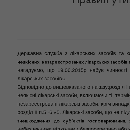
Правил утил
Державна служба з лікарських засобів та к
неякісних, незареєстрованих лікарських засобів 
нагадуємо, що 19.06.2015р набув чинності
лікарських засобів».
Відповідно до вищевказаного наказу:розділ І
неякісні лікарські засоби, включаючи ті, терм
незареєстровані лікарські засоби, крім випад
розділ ІІ п.5 -6 «5. Лікарські засоби, що не
знешкодження до суб’єктів господарювання, як
небезпечними відходами безпосередньо або ч