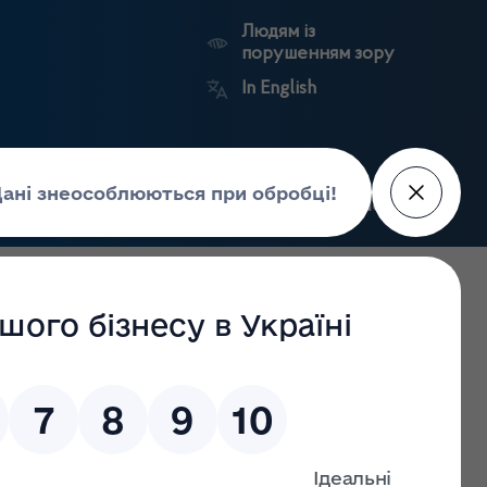
Людям із
порушенням зору
In English
Пошук
рес-центр
Контакти
Антикорупційний
ьких
Ринковий
Державні
портал
а
нагляд
реєстри
Держлікслужби