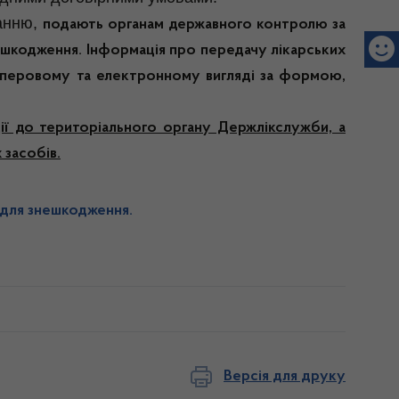
танню,
подають органам державного контролю за
ешкодження. Інформація про передачу лікарських
паперовому та електронному вигляді за формою,
ії до територіального органу Держлікслужби, а
 засобів.
 для знешкодження.
Версія для друку