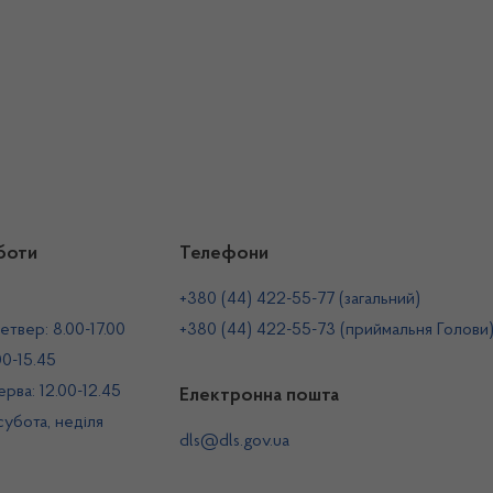
боти
Телефони
+380 (44) 422-55-77 (загальний)
етвер: 8.00-17.00
+380 (44) 422-55-73 (приймальня Голови
00-15.45
рва: 12.00-12.45
Електронна пошта
 субота, неділя
dls@dls.gov.ua