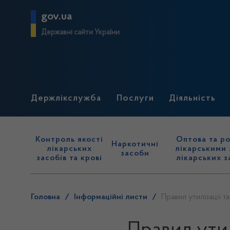
gov.ua
Державні сайти України
Держлікслужба
Послуги
Діяльність
Контроль якості
Оптова та ро
Наркотичні
лікарських
лікарськими 
засоби
засобів та крові
лікарських з
Головна
/
Інформаційні листи
/
Правил утилізації т