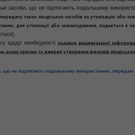
рські засоби, що не підлягають подальшому викорис
передачу таких лікарських засобів на утилізацію або зн
танню, для утилізації або знешкодження, подається в 
ться).
гу щодо необхідності
надання вищевказаної інформац
ь щодо причин та джерел утворення відходів лікарських
, що не підлягають подальшому використанню, передані