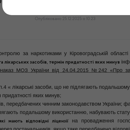
ізації та знищення лікарс
Опубліковано 25.12.2025 о 10:23
онтролю за наркотиками у Кіровоградській област
інф
та лікарських засобів, термін придатності яких минув
наказ МОЗ України від 24.04.2015 №242 «Про за
 п.4 « лікарські засоби, що не підлягають подальшом
ін придатності яких минув;
ків, передбачених чинним законодавством України; фа
 підлягають подальшому використанню, набувають стату
на провадження господ
і мають відповідні ліцензії
ерез постачальників, якщо таке передбачено відпов