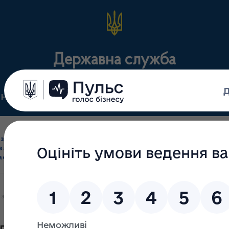
Державна служба
Нормативні документи
Для громадськості
П
Ліцензування
здрібна торгівля
Державний
виробництва лікарс
засобами, імпорт
нагляд
засобів, крові т
асобів (крім АФІ)
(контроль)
сертифікація
а знищення лікарських засобів