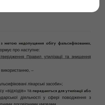
ьких засобів
і
з метою недопущення обігу фальсифікованих,
ормує про наступне:
твердження Правил утилізації та знищення
у використанню, –
льсифіковані лікарські засоби»;
су «відходів» та
передаються для утилізації або
арської діяльності у сфері поводження з
ідними договірними умовами.