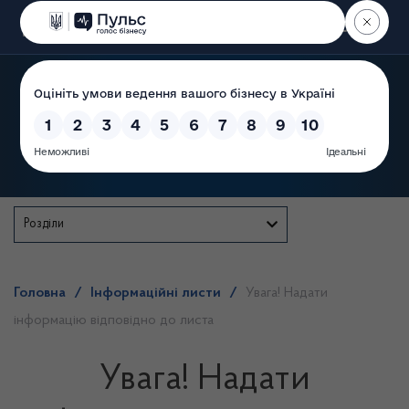
Пошук
Державна служба
Розділи
Головна
/
Інформаційні листи
/
Увага! Надати
інформацію відповідно до листа
Увага! Надати