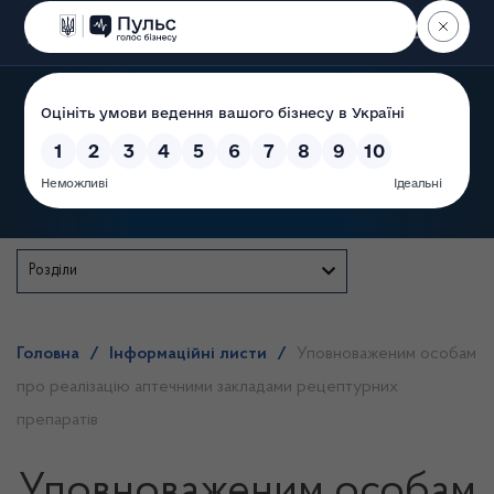
Пошук
Державна служба
Розділи
Головна
/
Інформаційні листи
/
Уповноваженим особам
про реалізацію аптечними закладами рецептурних
препаратів
Уповноваженим особам