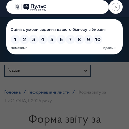
Пошук
Державна служба
Розділи
Головна
/
Інформаційні листи
/
Форма звіту за
ЛИСТОПАД 2025 року
Форма звіту за