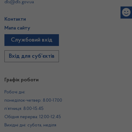
dls@dls.gov.ua
Контакти
Мапа сайту
Службовий вхід
Вхід для суб’єктів
Графік роботи
Робочі дні:
понеділок-четвер: 8.00-17.00
п’ятниця: 8.00-15.45
Обідня перерва: 12.00-12.45
Вихідні дні: субота, неділя