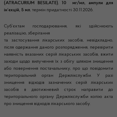
(ATRACURIUM BESILATE)
,
10 мг/мл, ампули для
ін’єкцій, 5 мл
, термін придатності 30.11.2026.
Суб’єктам господарювання, які здійснюють
реалізацію, зберігання
та застосування лікарських засобів, невідкладно,
після одержання даного розпорядження, перевірити
наявність вказаних серій лікарських засобів, вжити
заходи щодо вилучення їх з обігу шляхом знищення
або повернення постачальнику, про що повідомити
територіальний орган Держлікслужби. У разі
знищення відходів зазначених серій лікарських
засобів в двотижневий строк направити до
територіального органу Держлікслужби копію акта
про знищення відходів лікарського засобу.