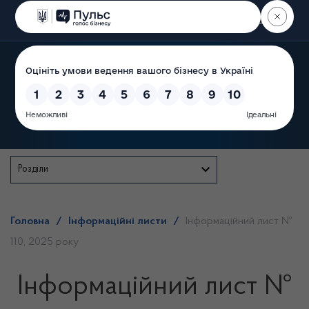
Пошук
Державна служба
Розділи
Головна
/
Інформаційні листи
/
Інформаційний лист №
110, 2025 року
Інформаційний лист №