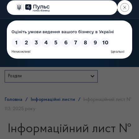
Пошук
Державна служба
Розділи
Головна
/
Інформаційні листи
/
Інформаційний лист №
113, 2025 року
Інформаційний лист №