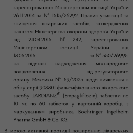
здоров’я України від 29.09.2014 № 677,
зареєстрованого Міністерством юстиції України
26.11.2014 за № 1515/26292, Правил утилізації та
знищення лікарських засобів, затверджених
наказом Міністерства охорони здоров’я України
від 24.04.2015 №242, зареєстрованих
Міністерством юстиції України від
18.05.2015 за № 550/26995,
на підставі надходження міжнародного
повідомлення від регуляторного
органу Мексики № 59/2025 щодо виявлення в
обігу серії 903801 фальсифікованого лікарського
®
засобу JARDIANZ
(Empagliflozin), таблетки по
10 мг, по 60 таблеток у картонній коробці, з
маркуванням виробника Boehringer Ingelheim
Pharma GmbH & Co. KG.
З метою активної протидії поширенню лікарських