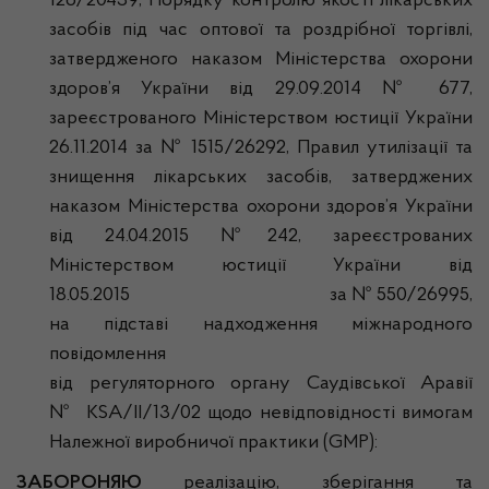
126/20439, Порядку контролю якості лікарських
засобів під час оптової та роздрібної торгівлі,
затвердженого наказом Міністерства охорони
здоров’я України від 29.09.2014 № 677,
зареєстрованого Міністерством юстиції України
26.11.2014 за № 1515/26292, Правил утилізації та
знищення лікарських засобів, затверджених
наказом Міністерства охорони здоров’я України
від 24.04.2015 №242, зареєстрованих
Міністерством юстиції України від
18.05.2015 за № 550/26995,
на підставі надходження міжнародного
повідомлення
від регуляторного органу Саудівської Аравії
№ KSA/II/13/02 щодо невідповідності вимогам
Належної виробничої практики (GMP):
ЗАБОРОНЯЮ
реалізацію, зберігання та