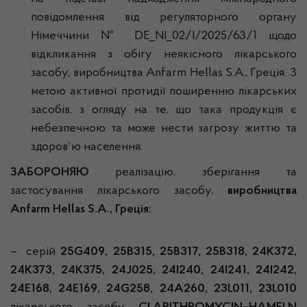
повідомлення від регуляторного органу
Німеччини № DE_NI_02/I/2025/63/1 щодо
відкликання з обігу неякісного лікарського
засобу, виробництва Anfarm Hellas S.A., Греція. З
метою активної протидії поширенню лікарських
засобів, з огляду на те, що така продукція є
небезпечною та може нести загрозу життю та
здоров`ю населення:
ЗАБОРОНЯЮ
реалізацію, зберігання та
застосування лікарського засобу,
виробництва
Anfarm Hellas S.A., Греція:
– серій
25
G
409, 25
B
315, 25
B
317, 25
B
318, 24
K
372,
24
K
373, 24
K
375, 24
J
025, 24
I
240, 24
I
241, 24
I
242,
24
E
168, 24
E
169, 24
G
258, 24
A
260, 23
L
011, 23
L
010