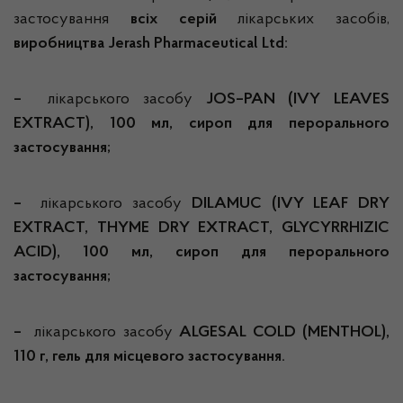
застосування
всіх серій
лікарських засобів,
виробництва
Jerash Pharmaceutical Ltd
:
–
лікарського засобу
JOS
–
PAN
(
IVY LEAVES
EXTRACT
), 100 мл, сироп для перорального
застосування;
–
лікарського засобу
DILAMUC
(
IVY LEAF DRY
EXTRACT
,
THYME DRY EXTRACT
,
GLYCYRRHIZIC
ACID
), 100 мл, сироп для перорального
застосування;
–
лікарського засобу
ALGESAL COLD
(
MENTHOL
),
110 г, гель для місцевого застосування.