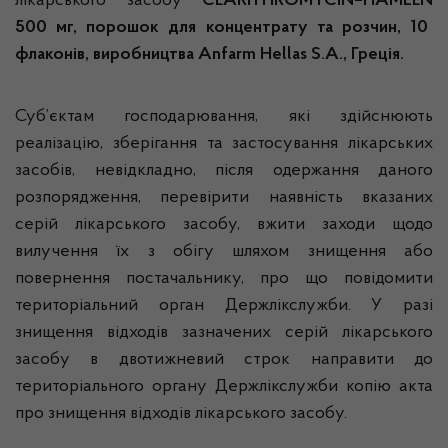
лікарського засобу
CLARITHROMYCIN
–
HAMELN
500 мг, порошок для концентрату та розчин, 10
флаконів, виробництва
Anfarm Hellas S
.
A
., Греція.
Суб’єктам господарювання, які здійснюють
реалізацію, зберігання та застосування лікарських
засобів, невідкладно, після одержання даного
розпорядження, перевірити наявність вказаних
серій лікарського засобу, вжити заходи щодо
вилучення їх з обігу шляхом знищення або
повернення постачальнику, про що повідомити
територіальний орган Держлікслужби. У разі
знищення відходів зазначених серій лікарського
засобу в двотижневий строк направити до
територіального органу Держлікслужби копію акта
про знищення відходів лікарського засобу.