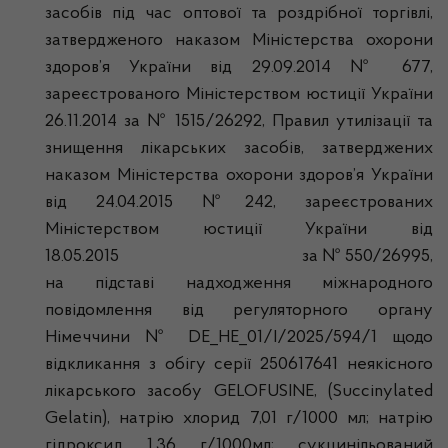
засобів під час оптової та роздрібної торгівлі,
затвердженого наказом Міністерства охорони
здоров’я України від 29.09.2014 № 677,
зареєстрованого Міністерством юстиції України
26.11.2014 за № 1515/26292, Правил утилізації та
знищення лікарських засобів, затверджених
наказом Міністерства охорони здоров’я України
від 24.04.2015 №242, зареєстрованих
Міністерством юстиції України від
18.05.2015 за № 550/26995,
на підставі надходження міжнародного
повідомлення від регуляторного органу
Німеччини № DE_HE_01/I/2025/594/1 щодо
відкликання з обігу серії 250617641 неякісного
лікарського засобу GELOFUSINE, (Succinylated
Gelatin), натрію хлорид 7,01 г/1000 мл; натрію
гідроксид 1,36 г/1000мл; сукцинільований