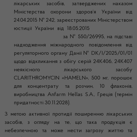
лікарських засобів, затверджених наказом
Міністерства охорони здоров’я України від
24.04.2015 № 242, зареєстрованих Міністерством
юстиції України від 18.05.2015
за № 550/26995, на підставі
надходження міжнародного повідомлення від
регуляторного органу Данії № DK/I/2025/01/01
щодо відкликання з обігу серій 24К406, 24К407
неякісного лікарського засобу
CLARITHROMYCIN «HAMELN», 500 мг, порошок
для концентрату та розчин, 10 флаконів,
виробництва Anfarm Hellas S.A., Греція (термін
придатності 30.11.2028).
З метою активної протидії поширенню лікарських
засобів, з огляду на те, що така продукція є
небезпечною та може нести загрозу життю та