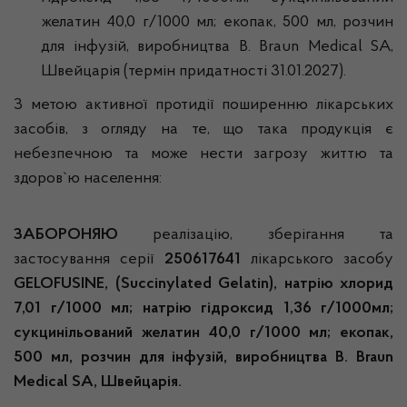
желатин 40,0 г/1000 мл; екопак, 500 мл, розчин
для інфузій, виробництва B. Braun Medical SA,
Швейцарія (термін придатності 31.01.2027).
З метою активної протидії поширенню лікарських
засобів, з огляду на те, що така продукція є
небезпечною та може нести загрозу життю та
здоров`ю населення:
ЗАБОРОНЯЮ
реалізацію, зберігання та
застосування серії
250617641
лікарського засобу
GELOFUSINE, (Succinylated Gelatin), натрію хлорид
7,01 г/1000 мл; натрію гідроксид 1,36 г/1000мл;
сукцинільований желатин 40,0 г/1000 мл; екопак,
500 мл, розчин для інфузій, виробництва B. Braun
Medical SA, Швейцарія.