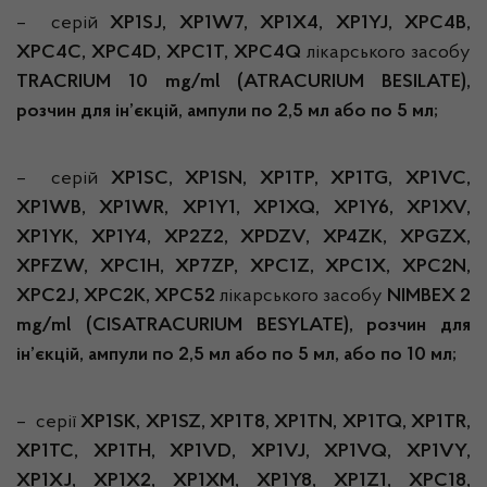
– серій
XP1SJ, XP1W7, XP1X4, XP1YJ, XPC4B,
XPC4C, XPC4D, XPC1T, XPC4Q
лікарського засобу
T
RACRIUM
10 mg/ml
(ATRACURIUM BESILATE),
розчин для ін’єкцій, ампули по 2,5 мл або по 5 мл;
– серій
XP1SC, XP1SN, XP1TP, XP1TG, XP1VC,
XP1WB, XP1WR, XP1Y1, XP1XQ, XP1Y6, XP1XV,
XP1YK, XP1Y4, XP2Z2, XPDZV, XP4ZK, XPGZX,
XPFZW, XPC1H, XP7ZP, XPC1Z, XPC1X, XPC2N,
XPC2J, XPC2K, XPC52
лікарського засобу
N
IMBEX
2
mg/ml (CISATRACURIUM BESYLATE), розчин для
ін’єкцій, ампули по 2,5 мл або по 5 мл, або по 10 мл;
– серії
XP1SK, XP1SZ, XP1T8, XP1TN, XP1TQ, XP1TR,
XP1TC, XP1TH, XP1VD, XP1VJ, XP1VQ, XP1VY,
XP1XJ, XP1X2, XP1XM, XP1Y8, XP1Z1, XPC18,