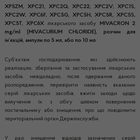
XP5ZM, XPC21, XPC2Q, XPC22, XPC2V, XPC1S,
XPC2W, XPC6F, XPC5G, XPC5H, XPC5R, XPC5S,
XPC5T, XPC6X
лікарського засобу
M
IVACRON
2
mg/ml (MIVACURIUM CHLORIDE), розчин для
ін’єкцій, ампули по 5 мл, або по 10 мл.
Суб’єктам господарювання, які здійснюють
реалізацію, зберігання та застосування лікарських
засобів, невідкладно, після одержання даного
розпорядження, перевірити наявність вказаних
серій лікарських засобів, вжити заходи щодо
вилучення їх з обігу шляхом повернення
постачальнику або знищення, про що повідомити
територіальний орган Держлікслужби.
У разі знищення відходів зазначених серій