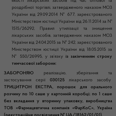
якості лікарських засобів під час оптової та
роздрібної торгівлі, затвердженого наказом МОЗ
України від 29.09.2014 № 677, зареєстрованого
Міністерством юстиції України від 26.11.2014 за №
1515/26292, Правил утилізації та знищення
лікарських засобів, затверджених наказом МОЗ
України від 24.04.2015 за № 242, зареєстрованого
Міністерством юстиції України від 18.05.2015 за
№ 550/26995, у зв’язку
із закінченням строку
тимчасової заборони:
ЗАБОРОНЯЮ
реалізацію, зберігання та
застосування серії
030125
лікарського засобу
ТРИЦИТРОН ЕКСТРА, порошок для орального
розчину по 10 саше у картонній коробці; по 1 саше
без вкладання у вторинну упаковку, виробництва
ТОВ «Фармацевтична компанія «ФарКоС», Україна
(реєстраційне посвідчення № UA/18162/01/01).