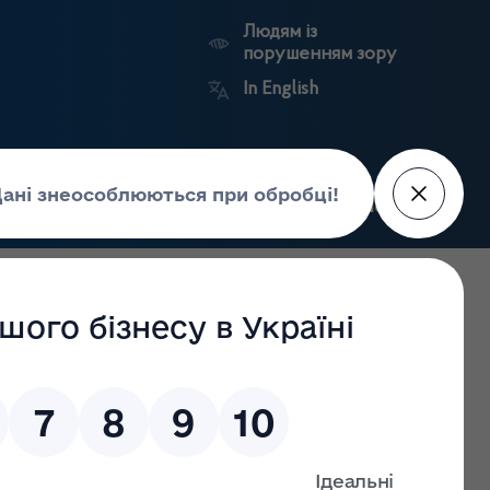
Людям із
порушенням зору
In English
Пошук
рес-центр
Контакти
Антикорупційний
ьких
Ринковий
Державні
портал
а
нагляд
реєстри
Держлікслужби