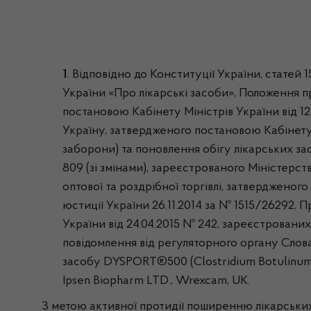
1
. Відповідно до Конституції України, статей 
України «Про лікарські засоби», Положення 
постановою Кабінету Міністрів України від 12
Україну, затвердженого постановою Кабінету 
заборони) та поновлення обігу лікарських зас
809 (зі змінами), зареєстрованого Міністерст
оптової та роздрібної торгівлі, затвердженог
юстиції України 26.11.2014 за № 1515/26292, 
України від 24.04.2015 № 242, зареєстрованих
повідомлення від регуляторного органу Слов
засобу DYSPORT®500 (Clostridium Botulinum t
Ipsen Biopharm LTD., Wrexcam, UK.
З метою активної протидії поширенню лікарських 