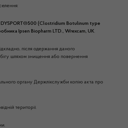
селення:
у
DYSPORT®500 (Clostridium Botulinum type
бника Ipsen Biopharm LTD., Wrexcam, UK
.
відкладно, після одержання даного
з обігу шляхом знищення або повернення
ріального органу Держлікслужби копію акта про
ідній території.
ни.