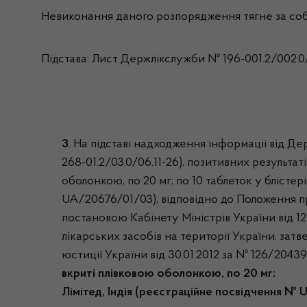
Невиконання даного розпорядження тягне за собо
Підстава: Лист Держлікслужби № 196-001.2/002.0/
3
. На підставі надходження інформації від Де
268-01.2/03.0/06.11-26), позитивних результ
оболонкою, по 20 мг; по 10 таблеток у блістер
UA/20676/01/03), відповідно до Положення п
постановою Кабінету Міністрів України від 1
лікарських засобів на території України, зат
юстиції України від 30.01.2012 за № 126/20439
вкриті плівковою оболонкою, по 20 мг; п
Лімітед, Індія (реєстраційне посвідчення №