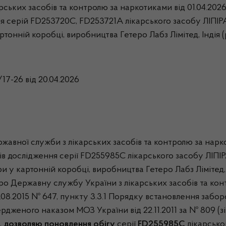
лікарських засобів та контролю за наркотиками ві
ння серій FD253720С, FD253721A лікарського засобу ЛІПІ
ів у картонній коробці, виробництва Гетеро Лабз Лімітед
17-26 від 20.04.2026
ржавної служби з лікарських засобів та контролю за нарко
атів дослідження серії FD255985С лікарського засобу ЛІПІ
стери у картонній коробці, виробництва Гетеро Лабз Ліміте
ро Державну службу України з лікарських засобів та ко
2.08.2015 № 647, пункту 3.3.1 Порядку встановлення забо
вердженого наказом МОЗ України від 22.11.2011 за № 809 (
,
дозволяю поновлення обігу
серії
FD255985С
лікарсько