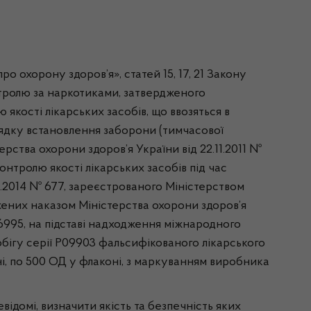
ро охорону здоров’я», статей 15, 17, 21 Закону
нтролю за наркотиками, затвердженого
якості лікарських засобів, що ввозяться в
орядку встановлення заборони (тимчасової
рства охорони здоров’я України від 22.11.2011 №
онтролю якості лікарських засобів під час
09.2014 № 677, зареєстрованого Міністерством
рджених наказом Міністерства охорони здоров’я
26995, на підставі надходження міжнародного
бігу серії P09903 фальсифікованого лікарського
ні, по 500 ОД у флаконі, з маркуванням виробника
ідомі, визначити якість та безпечність яких