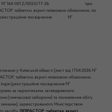
д 01.04.2026 № 164-001.2/002.0/17-26 про
РАСТОР, таблетки, вкриті плівковою оболонкою, по
, Індія (реєстраційне посвідчення №
тиками у Київській області (лист від 17.04.2026 №
РАСТОР, таблетки, вкриті плівковою оболонкою,
д, Індія (реєстраційне посвідчення №
нтролю за наркотиками, затвердженого
рони (тимчасової заборони) та поновлення обігу
зі змінами), зареєстрованого Міністерством
го засобу
ЛІПІРАСТОР, таблетки, вкриті