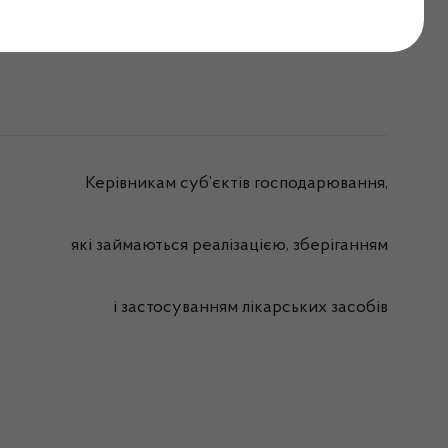
6 року
Керівникам суб’єктів господарювання,
які займаються реалізацією, зберіганням
і застосуванням лікарських засобів