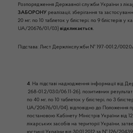
Розпорядження Державної служби України з 
ЗАБОРОНУ
реалізації, зберігання та застосува
20 мг; по 10 таблеток у блістері; по 9 блістер
UA/20676/01/03)
відкликається.
Підстава: Лист Держлікслужби № 197-001.2/002.0/
4
. На підставі надходження інформації від Де
268-01.2/03.0/06.11-26), позитивних результ
по 40 мг, по 10 таблеток у блістері, по 3 блі
UA/20676/01/04), відповідно до Положення п
постановою Кабінету Міністрів України від 1
лікарських засобів на території України, зат
юстиції України від 30.01.2012 за № 126/20439