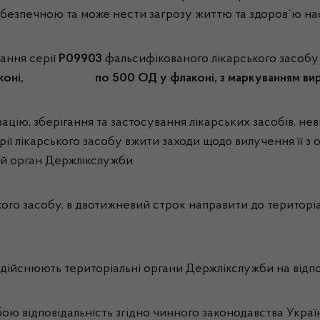
 небезпечною та може нести загрозу життю та здоров`ю на
вання серії
P09903
фальсифікованого лікарського засоб
у флаконі, по 500 ОД у флаконі, з маркуванням виро
ацію, зберігання та застосування лікарських засобів, не
рії лікарського засобу вжити заходи щодо вилучення її 
ий орган Держлікслужби.
ського засобу, в двотижневий строк направити до терито
ійснюють територіальні органи Держлікслужби на відпов
ю відповідальність згідно чинного законодавства Украї