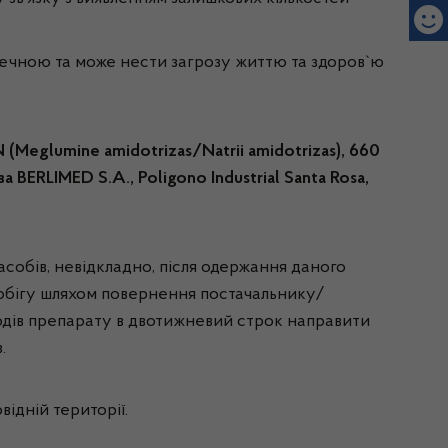
печною та може нести загрозу життю та здоров`ю
eglumine amidotrizas/Natrii amidotrizas), 660
BERLIMED S.A., Poligono Industrial Santa Rosa,
бів, невідкладно, після одержання даного
 обігу шляхом повернення постачальнику/
одів препарату в двотижневий строк направити
.
ідній території.