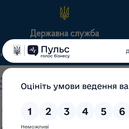
Державна служба
Нормативні документи
Для громадськості
П
Ліцензування
здрібна торгівля
Державний
виробництва лікарс
засобами, імпорт
нагляд
засобів, крові т
асобів (крім АФІ)
(контроль)
сертифікація
т № 30, 2026 року