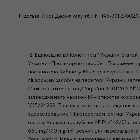
Підстава: Лист Держлікслужби № 195-001.2/002.0/1
2
. Відповідно до Конституції України, статей
України «Про лікарські засоби», Положення 
постановою Кабінету Міністрів України від 1
лікарських засобів на території України, зат
Міністерством юстиції України 30.01.2012 № 1
затвердженого наказом Міністерства охорони 
1515/26292, Правил утилізації та знищення лі
зареєстрованих Міністерством юстиції Україн
органу Чеської республіки № PL/142/01 стосо
660 mg/100 mg/ml, розчин для перорального та
Rosa, Madrid, Іспанія, виготовлених для ринку