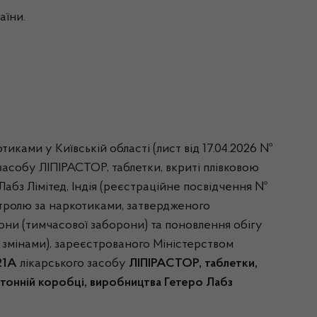
аїни.
тиками у Київській області (лист від 17.04.2026 №
засобу ЛІПІРАСТОР, таблетки, вкриті плівковою
 Лабз Лімітед, Індія (реєстраційне посвідчення №
нтролю за наркотиками, затвердженого
рони (тимчасової заборони) та поновлення обігу
зі змінами), зареєстрованого Міністерством
21A
лікарського засобу
ЛІПІРАСТОР, таблетки,
ній коробці, виробництва Гетеро Лабз