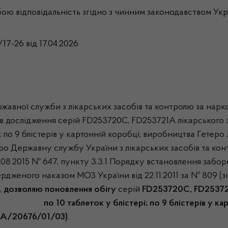
ю відповідальність згідно з чинним законодавством Укр
17-26 від 17.04.2026
ржавної служби з лікарських засобів та контролю за нарко
атів дослідження серій FD253720С, FD253721A лікарського 
і; по 9 блістерів у картонній коробці, виробництва Гетеро
ро Державну службу України з лікарських засобів та ко
2.08.2015 № 647, пункту 3.3.1 Порядку встановлення забо
вердженого наказом МОЗ України від 22.11.2011 за № 809 (
,
дозволяю поновлення обігу
серій
FD253720С, FD2537
о 10 таблеток у блістері; по 9 блістерів у картон
 UA/20676/01/03)
.