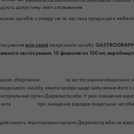
щують допустиму ліміт споживання.
х засобів, з огляду на те, що така продукція є небез
астосування
всіх серій
лікарського засобу
GASTROGRAFIN (M
ьного застосування, 10 флаконів по 100 мл, виробництва 
лізацію, зберігання та застосування лікарських засо
лікарського засобу, вжити заходи щодо вилучення його з
иторіальний орган Держлікслужби. У разі знищення відх
пію акта про знищення відходів лікарських засобів
ійснюють територіальні органи Держлікслужби на відпов