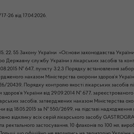
7-26 від 17.04.2026.
 15, 22, 55 Закону України «Основи законодавства України
про Державну службу України з лікарських засобів та ко
2.08.2015 № 647, пункту 3.2.3 Порядку встановлення забо
вердженого наказом Міністерства охорони здоров’я України
26/20439, Порядку контролю якості лікарських засобів під 
здоров’я України від 29.09.2014 № 677, зареєстрованого 
карських засобів, затверджених наказом Міністерства охор
и від 18.05.2015 за № 550/2699, на підставі надходженн
вно відклику всіх серій лікарського засобу GASTROGRAFI
 ректального застосування, 10 флаконів по 100 мл, виробн
 Польщі, що
офіційно не ввозились на територію України
,