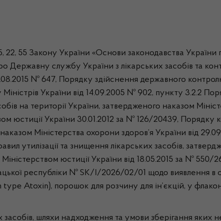
15, 22, 55 Закону України «Основи законодавства України п
про Державну службу України з лікарських засобів та ко
.08.2015 № 647, Порядку здійснення державного контролю 
Міністрів України від 14.09.2005 № 902, пункту 3.2.2 П
обів на території України, затвердженого наказом Міністе
вом юстиції України 30.01.2012 за № 126/20439, Порядку к
о наказом Міністерства охорони здоров’я України від 29.
Правил утилізації та знищення лікарських засобів, затве
 Міністерством юстиції України від 18.05.2015 за № 550/
ацької республіки № SK/I/2026/02/01 щодо виявлення в о
ype Atoxin), порошок для розчину для ін’єкцій, у флако
засобів, шляхи надходження та умови зберігання яких нев