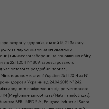
 про охорону здоров’я», статей 15, 21 Закону
нтролю за наркотиками, затвердженого
рони (тимчасової заборони) та поновлення обігу
 від 22.11.2011 № 809, зареєстрованого
час оптової та роздрібної торгівлі,
Міністерством юстиції України 26.11.2014 за №
они здоров’я України від 24.04.2015 № 242,
я міжнародного повідомлення від регуляторного
N (Meglumine amidotrizas/Natrii amidotrizas),
ицтва BERLIMED S.A., Poligono Industrial Santa
 у зв’язку з виявленням залишкових кількостей