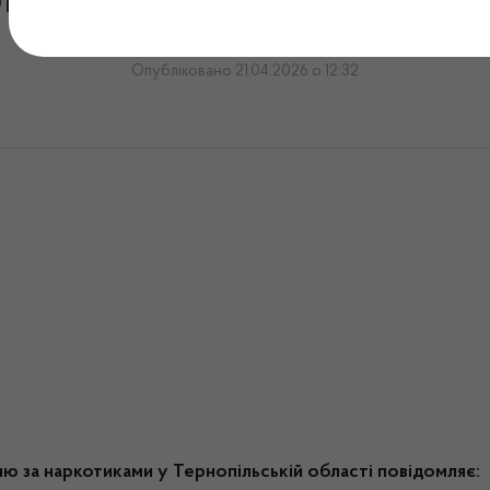
маційний лист № 30, 202
Опубліковано 21.04.2026 о 12:32
лю за наркотиками у Тернопільській області повідомляє: