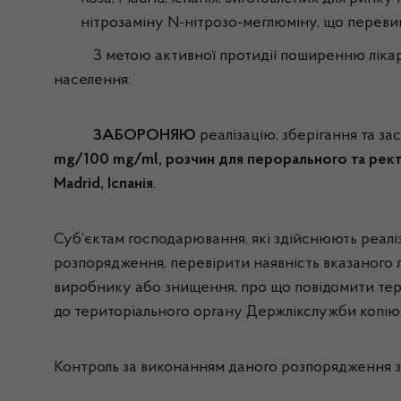
нітрозаміну N-нітрозо-меглюміну, що переви
З метою активної протидії поширенню лікарськи
населення:
ЗАБОРОНЯЮ
реалізацію, зберігання та з
mg/100 mg/ml, розчин для перорального та ректал
Madrid, Іспанія
.
Суб’єктам господарювання, які здійснюють реа
розпорядження, перевірити наявність вказаного 
виробнику або знищення, про що повідомити тер
до територіального органу Держлікслужби ко
Контроль за виконанням даного розпорядження зд