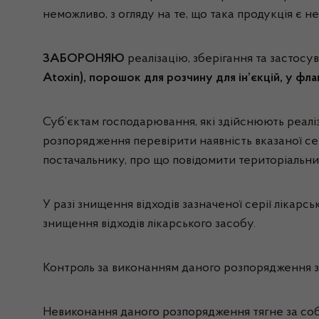
неможливо, з огляду на те, що така продукція є
ЗАБОРОНЯЮ
реалізацію, зберігання та застосу
Atoxin), порошок для розчину для ін’єкцій, 
Суб’єктам господарювання, які здійснюють реаліз
розпорядження перевірити наявність вказаної се
постачальнику, про що повідомити територіальн
У разі знищення відходів зазначеної серії лікар
знищення відходів лікарського засобу.
Контроль за виконанням даного розпорядження зд
Невиконання даного розпорядження тягне за собо