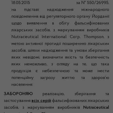
18.05.2015 за № 550/26995,
на підставі надходження міжнародного
повідомлення від регуляторного органу Йорданії
щодо виявлення в обігу фальсифікованих
лікарських засобів, з маркуванням виробників
Nutraceutical International Corp, Thompson, з
метою активної протидії поширенню лікарських
засобів, шляхи надходження та умови зберігання
яких невідомі, визначити якість та безпечність
яких неможливо, з огляду на те, що така
продукція є небезпечною та може нести
потенційну загрозу життю та здоров’ю
населення:
ЗАБОРОНЯЮ
реалізацію, зберігання та
застосування
всіх серій
фальсифікованих лікарських
засобів, з маркуванням виробників
Nutraceutical