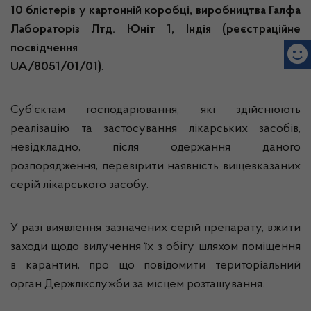
10 блістерів у картонній коробці, виробництва Галфа
Лабораторіз Лтд. Юніт 1, Індія
(реєстраційне
посвідчення №
UA/8051/01/01)
.
Суб’єктам господарювання, які здійснюють
реалізацію та застосування лікарських засобів,
невідкладно, після одержання даного
розпорядження, перевірити наявність вищевказаних
серій лікарського засобу.
У разі виявлення зазначених серій препарату, вжити
заходи щодо вилучення їх з обігу шляхом поміщення
в карантин, про що повідомити територіальний
орган Держлікслужби за місцем розташування.