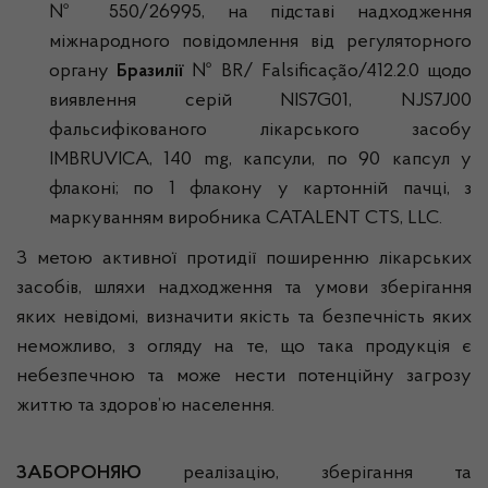
№ 550/26995, на підставі надходження
міжнародного повідомлення від регуляторного
органу
Бразилії
№ BR/ Falsificação/412.2.0 щодо
виявлення серій NIS7G01, NJS7J00
фальсифікованого лікарського засобу
IMBRUVICA, 140 mg, капсули, по 90 капсул у
флаконі; по 1 флакону у картонній пачці, з
маркуванням виробника CATALENT CTS, LLC.
З метою активної протидії поширенню лікарських
засобів, шляхи надходження та умови зберігання
яких невідомі, визначити якість та безпечність яких
неможливо, з огляду на те, що така продукція є
небезпечною та може нести потенційну загрозу
життю та здоров’ю населення.
ЗАБОРОНЯЮ
реалізацію, зберігання та