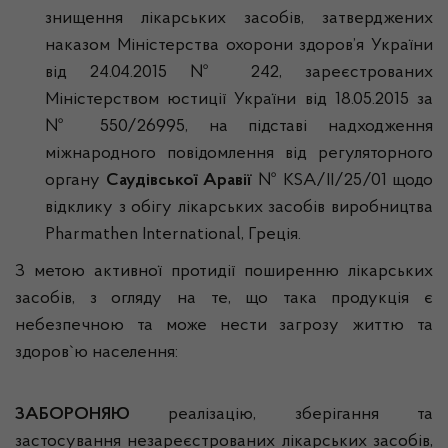
знищення лікарських засобів, затверджених
наказом Міністерства охорони здоров’я України
від 24.04.2015 № 242, зареєстрованих
Міністерством юстиції України від 18.05.2015 за
№ 550/26995, на підставі надходження
міжнародного повідомлення від регуляторного
органу
Саудівської Аравії
№ KSA/II/25/01 щодо
відклику з обігу лікарських засобів виробництва
Pharmathen International, Греція.
З метою активної протидії поширенню лікарських
засобів, з огляду на те, що така продукція є
небезпечною та може нести загрозу життю та
здоров`ю населення:
ЗАБОРОНЯЮ
реалізацію, зберігання та
застосування незареєстрованих лікарських засобів,