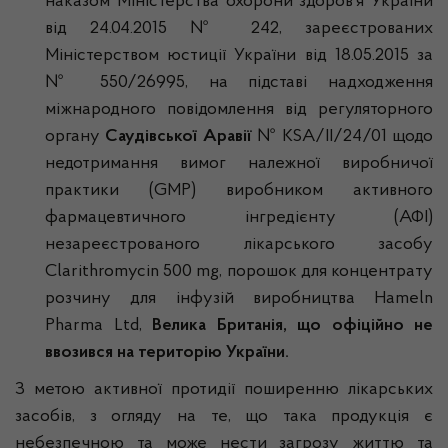
наказом Міністерства охорони здоров’я України
від 24.04.2015 № 242, зареєстрованих
Міністерством юстиції України від 18.05.2015 за
№ 550/26995, на підставі надходження
міжнародного повідомлення від регуляторного
органу
Саудівської Аравії
№ KSA/II/24/01 щодо
недотримання вимог належної виробничої
практики (GMP) виробником активного
фармацевтичного інгредієнту (АФІ)
незареєстрованого лікарського засобу
Clarithromycin 500 mg, порошок для концентрату
розчину для інфузій виробництва Hameln
Pharma Ltd,
Велика Британія, що офіційно не
ввозився на територію України.
З метою активної протидії поширенню лікарських
засобів, з огляду на те, що така продукція є
небезпечною та може нести загрозу життю та