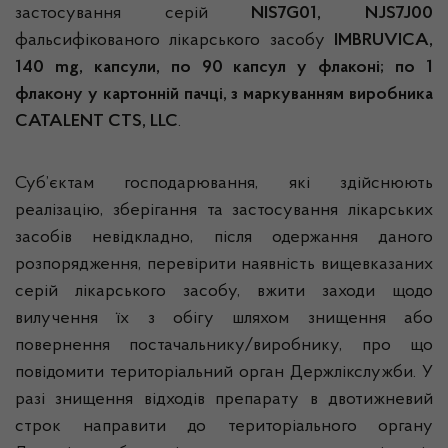
застосування серій
NIS7G01, NJS7J00
фальсифікованого лікарського засобу
IMBRUVICA,
140
mg
, капсули, по 90 капсул у флаконі; по 1
флакону у картонній пачці, з маркуванням виробника
CATALENT CTS, LLC
.
Суб’єктам господарювання, які здійснюють
реалізацію, зберігання та застосування лікарських
засобів невідкладно, після одержання даного
розпорядження, перевірити наявність вищевказаних
серій лікарського засобу, вжити заходи щодо
вилучення їх з обігу шляхом знищення або
повернення постачальнику/виробнику, про що
повідомити територіальний орган Держлікслужби. У
разі знищення відходів препарату в двотижневий
строк направити до територіального органу