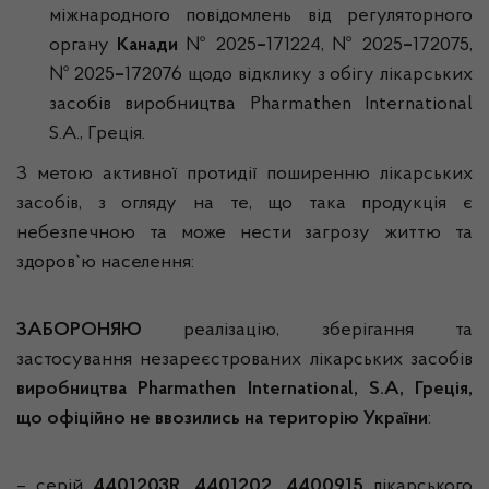
міжнародного повідомлень від регуляторного
органу
Канади
№ 2025
–
171224, № 2025
–
172075,
№ 2025
–
172076 щодо відклику з обігу лікарських
засобів виробництва Pharmathen International
S.A., Греція.
З метою активної протидії поширенню лікарських
засобів, з огляду на те, що така продукція є
небезпечною та може нести загрозу життю та
здоров`ю населення:
ЗАБОРОНЯЮ
реалізацію, зберігання та
застосування незареєстрованих лікарських засобів
виробництва
Pharmathen International,
S
.
A
, Греція,
що офіційно не ввозились на територію України
:
– серій
4401203R, 4401202, 4400915
лікарського