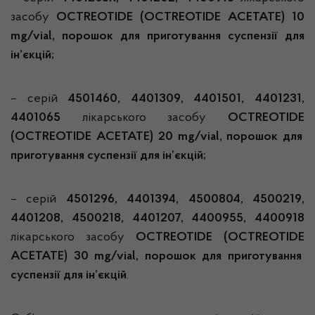
засобу
O
CTREOTIDE
(O
CTREOTIDE
A
CETATE
) 10
mg/
vial
, порошок для приготування суспензії для
ін’єкцій;
– серій
4501460, 4401309, 4401501, 4401231,
4401065
лікарського засобу
O
CTREOTIDE
(O
CTREOTIDE
A
CETATE
) 20 mg/
vial
, порошок для
приготування суспензії для ін’єкцій;
– серій
4501296, 4401394, 4500804, 4500219,
4401208, 4500218, 4401207, 4400955, 4400918
лікарського засобу
O
CTREOTIDE
(O
CTREOTIDE
A
CETATE
) 30 mg/
vial
, порошок для приготування
суспензії для ін’єкцій
.