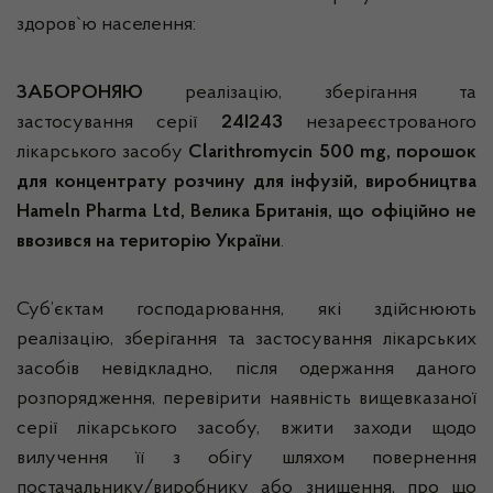
здоров`ю населення:
ЗАБОРОНЯЮ
реалізацію, зберігання та
застосування серії
24I243
незареєстрованого
лікарського засобу
Clarithromycin 500 mg, порошок
для концентрату розчину для інфузій,
виробництва
Hameln Pharma Ltd, Велика Британія, що офіційно не
ввозився на територію України
.
Суб’єктам господарювання, які здійснюють
реалізацію, зберігання та застосування лікарських
засобів невідкладно, після одержання даного
розпорядження, перевірити наявність вищевказаної
серії лікарського засобу, вжити заходи щодо
вилучення її з обігу шляхом повернення
постачальнику/виробнику або знищення, про що