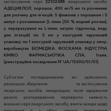
застосування серії
2210248В
лікарського засобу
АДЕЦИКЛОЛ,
порошок, 400 мг/5 мл та розчинник
для розчину для ін’єкцій; 5 флаконів з порошком і 5
ампул з розчинником (L-лізин (50 % водний розчин),
у перерахуванні на L-лізин, натрію гідроксид, воду
для ін’єкцій) по 5 мл у контурній чарунковій
упаковці; по 1 контурній чарунковій упаковці у пачці,
виробництва БІОМЕДІКА ФОСКАМА ІНДУСТРІА
КІМІКО ФАРМАСЬЮТІКА СПА, Італія,
(реєстраційне посвідчення № UA/15300/01/01).
Суб’єктам господарювання, які здійснюють
реалізацію, зберігання та застосування
лікарських засобів, невідкладно, після одержання
даного розпорядження, перевірити наявність
вказаної серії лікарського засобу, вжити заходи щодо