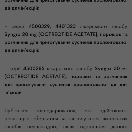
розчинник для приготування суспензії пролонгованої
дії для ін’єкцій;
– серій
4500329, 4401323
лікарського засобу
Syngro 20
mg
(OCTREOTIDE ACETATE), порошок та
розчинник для приготування суспензії пролонгованої
дії для ін’єкцій;
– серії
4500285
лікарського засобу
Syngro 30 мг
(OCTREOTIDE ACETATE), порошок та розчинник
для приготування суспензії пролонгованої дії для
ін’єкцій.
Суб’єктам господарювання, які здійснюють
реалізацію, зберігання та застосування лікарських
засобів невідкладно, після одержання даного