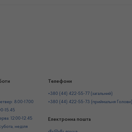
боти
Телефони
+380 (44) 422-55-77 (загальний)
етвер: 8.00-17.00
+380 (44) 422-55-73 (приймальня Голови
00-15.45
рва: 12.00-12.45
Електронна пошта
 субота, неділя
dls@dls.gov.ua