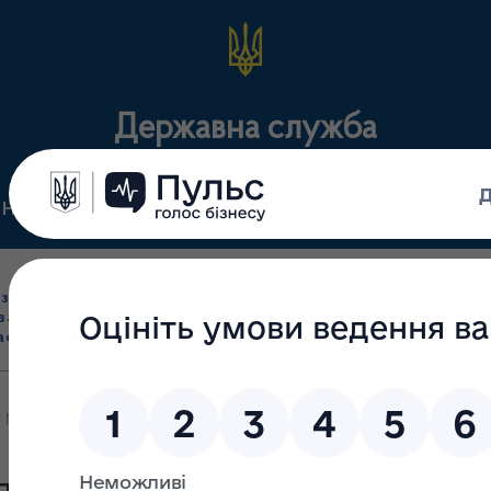
Державна служба
Нормативні документи
Для громадськості
П
Ліцензування
здрібна торгівля
Державний
виробництва лікарс
засобами, імпорт
нагляд
засобів, крові т
асобів (крім АФІ)
(контроль)
сертифікація
 №25-01-1/02/05.18-20 від 15.01.2020р.