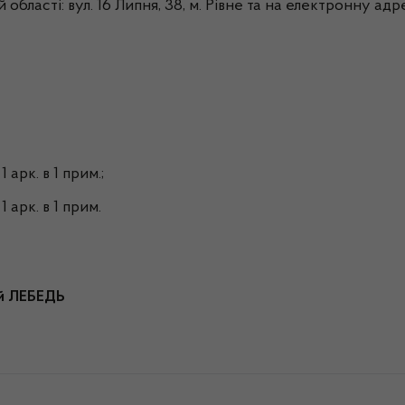
 області: вул. 16 Липня, 38, м. Рівне та на електронну ад
1 арк. в 1 прим.;
1 арк. в 1 прим.
БЕДЬ