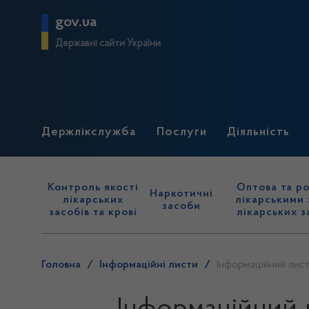
gov.ua
Державні сайти України
Держлікслужба
Послуги
Діяльність
Контроль якості
Оптова та ро
Наркотичні
лікарських
лікарськими 
засоби
засобів та крові
лікарських з
Головна
/
Інформаційні листи
/
Інформаційний лист