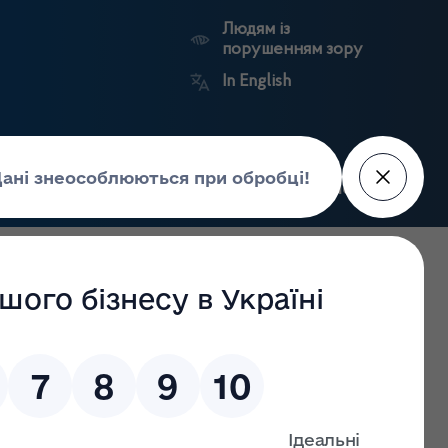
Людям із
порушенням зору
In English
Пошук
рес-центр
Контакти
Антикорупційний
ьких
Ринковий
Державні
портал
а
нагляд
реєстри
Держлікслужби