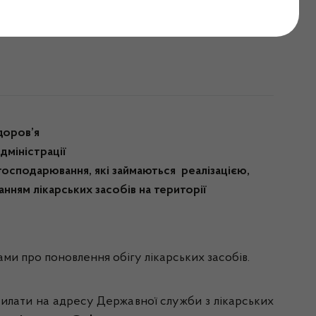
від 15.01.2020р.
доров’я
дміністрації
господарювання, які займаються реалізацією,
анням лікарських засобів на території
ми про поновлення обігу лікарських засобів.
дсилати на адресу Державної служби з лікарських