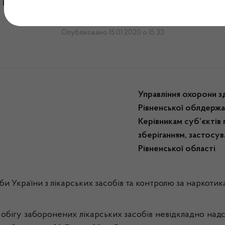
ист №25-01-1/02/05.18-20 
Опубліковано 15.01.2020 о 15:33
Управління охорони з
Рівненської облдержа
Керівникам суб’єктів 
зберіганням, застосув
Рівненської області
 України з лікарських засобів та контролю за наркотика
ь в обігу заборонених лікарських засобів невідкладно на