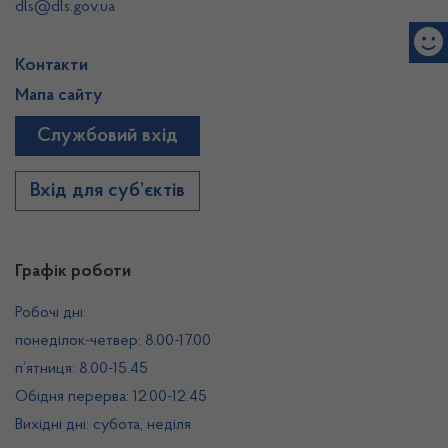
dls@dls.gov.ua
Контакти
Мапа сайту
Службовий вхід
Вхід для суб’єктів
Графік роботи
Робочі дні:
понеділок-четвер: 8.00-17.00
п’ятниця: 8.00-15.45
Обідня перерва: 12.00-12.45
Вихідні дні: субота, неділя