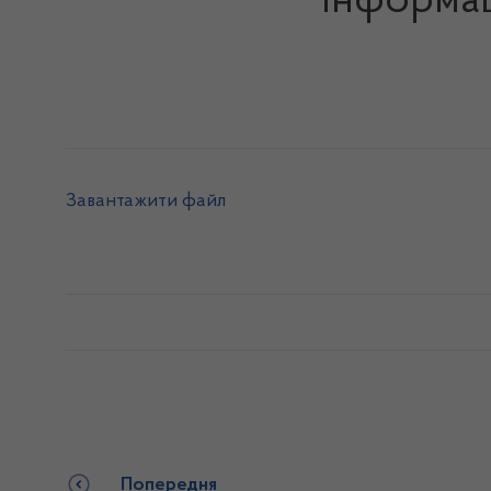
Інформац
Завантажити файл
Попередня