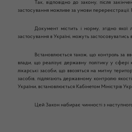
Так, відповідно до закону, після закінч
застосування можливе за умови перереєстрації. П
Документ містить і норму, згідно якої 
застосування в Україні, можуть застосовуватись в
Встановлюється також, що контроль за в
влади, що реалізує державну політику у сфері 
лікарські засоби, що ввозяться на митну територ
засобів, підлягають державному контролю якост
України, встановлюється Кабінетом Міністрів Укр
Цей Закон набирає чинності з наступного 