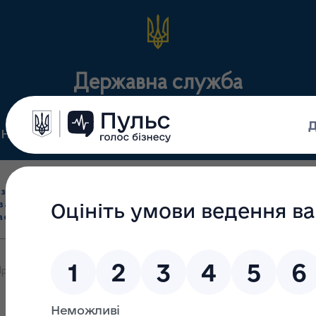
Державна служба
Нормативні документи
Для громадськості
П
Ліцензування
здрібна торгівля
Державний
виробництва лікарс
засобами, імпорт
нагляд
засобів, крові т
асобів (крім АФІ)
(контроль)
сертифікація
ро внесення змін до Закону України "Про лікарські засоби" щодо 