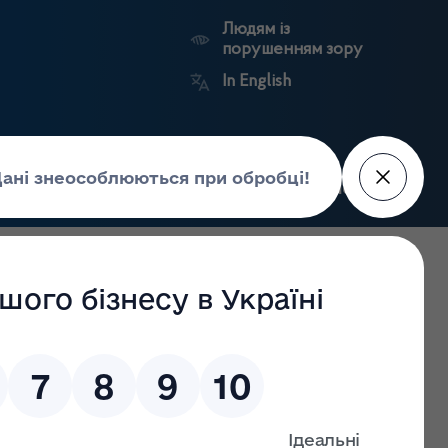
Людям із
порушенням зору
In English
Пошук
рес-центр
Контакти
Антикорупційний
ьких
Ринковий
Державні
портал
а
нагляд
реєстри
Держлікслужби
обігу та державного контролю якості лікарських засобів,