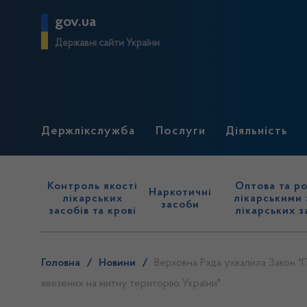
gov.ua
Державні сайти України
Держлікслужба
Послуги
Діяльність
Контроль якості
Оптова та ро
Наркотичні
лікарських
лікарськими 
засоби
засобів та крові
лікарських з
Головна
/
Новини
/
Верховна Рада ухвалила Закон "П
ввезених на митну територію України"