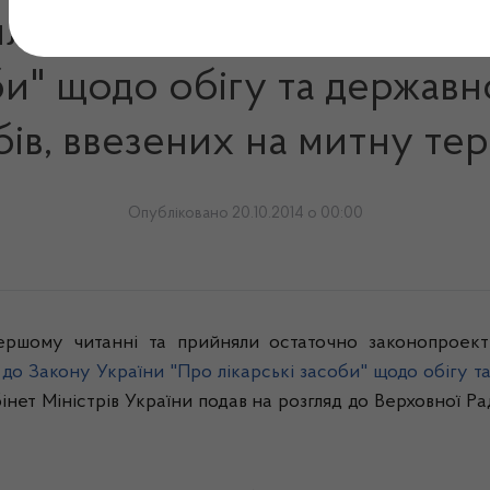
ла Закон "Про внесення з
би" щодо обігу та держав
бів, ввезених на митну те
Опубліковано 20.10.2014 о 00:00
першому читанні та прийняли остаточно законопрое
до Закону України "Про лікарські засоби" щодо обігу та
бінет Міністрів України подав на розгляд до Верховної 