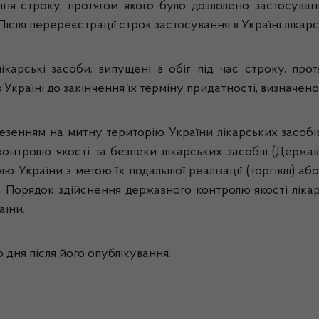
ення строку, протягом якого було дозволено застосуван
ісля перереєстрації строк застосування в Україні лікар
лікарські засоби, випущені в обіг під час строку, про
 Україні до закінчення їх терміну придатності, визначен
везенням на митну територію України лікарських засоб
контролю якості та безпеки лікарських засобів (Держав
ію України з метою їх подальшої реалізації (торгівлі) а
і. Порядок здійснення державного контролю якості лікар
аїни.
дня після його опублікування.