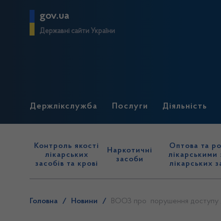
gov.ua
Державні сайти України
Держлікслужба
Послуги
Діяльність
Контроль якості
Оптова та ро
Наркотичні
лікарських
лікарськими 
засоби
засобів та крові
лікарських з
Головна
/
Новини
/
ВООЗ про порушення доступу до 