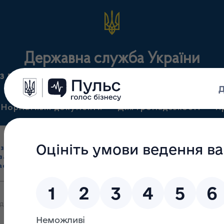
Державна служба України
з лікарських засобів та контролю за наркотикам
Нормативні документи
Для громадськості
П
Ліцензування
здрібна торгівля
Державний
виробництва лікарс
засобами, імпорт
нагляд
засобів, крові т
асобів (крім АФІ)
(контроль)
сертифікація
ліків та медичних виробів у лютому-червні в Україні