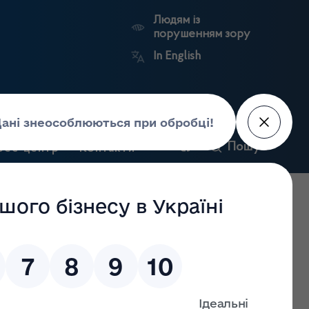
Людям із
порушенням зору
In English
и
Пошук
рес-центр
Контакти
Антикорупційний
ьких
Ринковий
Державні
портал
а
нагляд
реєстри
Держлікслужби