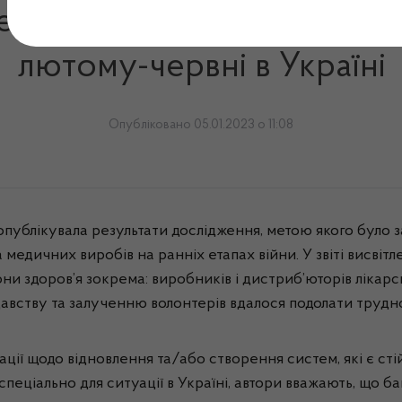
ня доступу до ліків та м
лютому-червні в Україні
Опубліковано 05.01.2023 о 11:08
) опублікувала результати дослідження, метою якого було
 медичних виробів на ранніх етапах війни. У звіті висвіт
здоров’я зокрема: виробників і дистриб’юторів лікарськи
вству та залученню волонтерів вдалося подолати трудно
ії щодо відновлення та/або створення систем, які є сті
еціально для ситуації в Україні, автори вважають, що ба