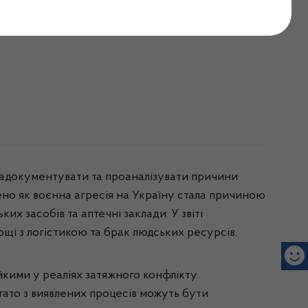
едичних виробів у
 задокументувати та проаналізувати причини
лено як воєнна агресія на Україну стала причиною
х засобів та аптечні заклади. У звіті
щі з логістикою та брак людських ресурсів.
йкими у реаліях затяжного конфлікту.
гато з виявлених процесів можуть бути