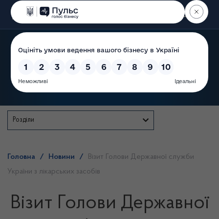
Пошук
Державна служба
Розділи
Головна
/
Новини
/
Візит Голови Державної служби
України з лікарських засобів
Візит Голови Державної