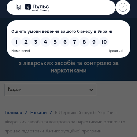
Пошук
Державна служба України
з лікарських засобів та контролю за
наркотиками
Розділи
Головна
/
Новини
/
В Державній службі України з
лікарських засобів та контролю за наркотиками розпочато
процес підготовки Антикорупційної програми