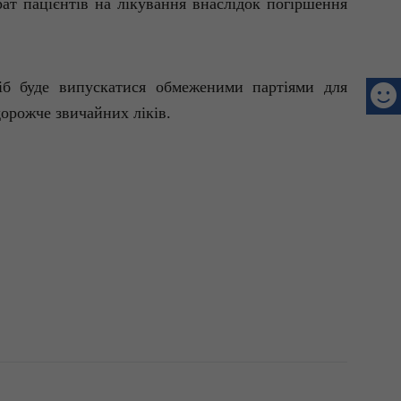
рат
пацієнтів
на
лікування
внаслідок
погіршення
іб
буде
випускатися
обмеженими
партіями
для
дорожче
звичайних
ліків
.