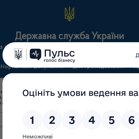
Державна служба України
з лікарських засобів та контролю за наркотикам
Нормативні документи
Для громадськості
П
Ліцензування
здрібна торгівля
Державний
виробництва лікарс
засобами, імпорт
нагляд
засобів, крові т
асобів (крім АФІ)
(контроль)
сертифікація
у з мікрочіпом