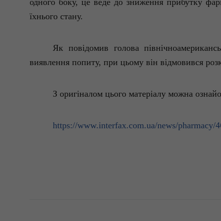
одного боку,
це
веде
до
зниження
прибутку
фар
їхнього
стану.
Як
повідомив
голова
північноамерикансь
виявлення
попиту
, при
цьому
він
відмовився
роз
З
оригіналом
цього
матеріалу
можна
ознай
https://www.interfax.com.ua/news/pharmacy/