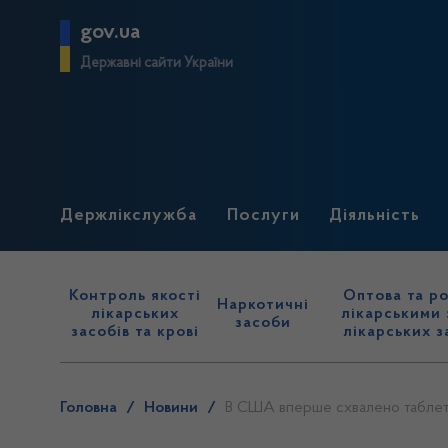
gov.ua
Державні сайти України
Держлікслужба
Послуги
Діяльність
Контроль якості
Оптова та ро
Наркотичні
лікарських
лікарськими 
засоби
засобів та крові
лікарських з
Головна
/
Новини
/
В США вперше схвалено таблетк