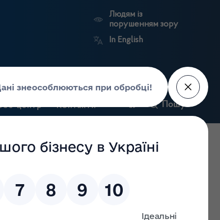
Людям із
порушенням зору
In English
и
Пошук
рес-центр
Контакти
Антикорупційний
ьких
Ринковий
Державні
портал
а
нагляд
реєстри
Держлікслужби