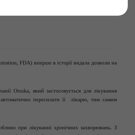
мікрочіпом
stration
, FDA)
вперше
в
історії
видала
дозволи
на
панії
Otsuka
,
який
застосовується
для
лікування
автоматично
пересилати
її
лікарю
,
тим
самим
собливо при
лікуванні
хронічних
захворювань
.
З