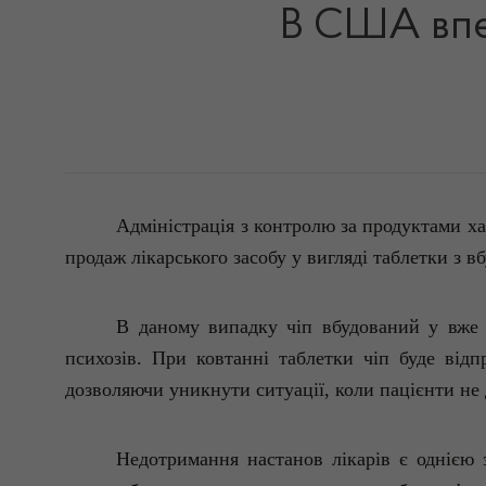
В США впе
Адм
іністрація
з контролю за продуктами
х
продаж
лікарського
засобу
у
вигляді
таблетки з
в
В
даному
випадку
чі
п
вбудований
у
вже
психозів
. При
ковтанні
таблетки
чіп
буде
відп
дозволяючи
уникнути
ситуації
, коли
пацієнти
не
Недотримання
настанов
лікарів
є
однією