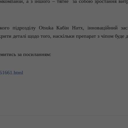
мкомпаній
, а з
іншого
–
тягне
за собою
зростання
вит
кого
підрозділу
Otsuka
Кабін
Натх
,
інноваційний
зас
крити
деталі
щодо
того,
наскільки
препарат з
чіпом
буде
омитись
за
посиланням
:
461661.html