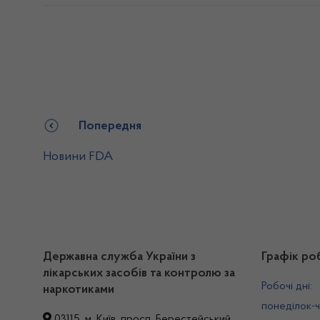
Попередня
Новини FDA
Державна служба України з
Графік ро
лікарських засобів та контролю за
Робочі дні:
наркотиками
понеділок-ч
03115, м. Київ, просп. Берестейський,