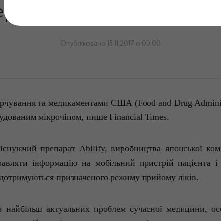
рше схвалено таблетку з 
Опубліковано 15.11.2017 о 00:00
арчування
та медикаментами США (
Food
and
Drug
Admini
будованим
мікрочіпом
,
пише
Financial
Times
.
існуючий
препарат
Abilify
,
виробництва
японської
ком
равляти
інформацію
на
мобільний
пристрій
пацієнта
і 
дотримуються
призначеного
режиму
прийому
ліків
.
з
найбільш
актуальних
проблем
сучасної
медицини
, о