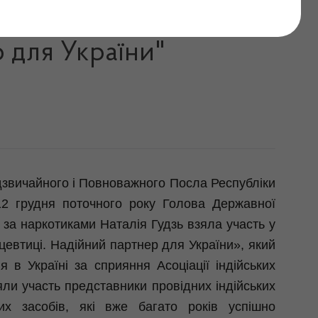
нарі "Індія – глобальна
 для України"
звичайного і Повноважного Посла Республіки
2 грудня поточного року Голова Державної
 за наркотиками Наталія Гудзь взяла участь у
цевтиці. Надійний партнер для України», який
 в Україні за сприяння Асоціації індійських
яли участь представники провідних індійських
ких засобів, які вже багато років успішно