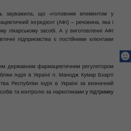
зь зауважила, що «головним елементом у
евтичний інгредієнт (АФІ) – речовина, яка і
му лікарському засобі. А у виготовленні АФІ
цевтичні підприємства є постійними клієнтами
ьким державним фармацевтичним регулятором
іки Індія в Україні п.
Манодж
Кумар
Бхарті
тва Республіки Індія в Україні за визначний
асобів та контролю за наркотиками
у підтримку