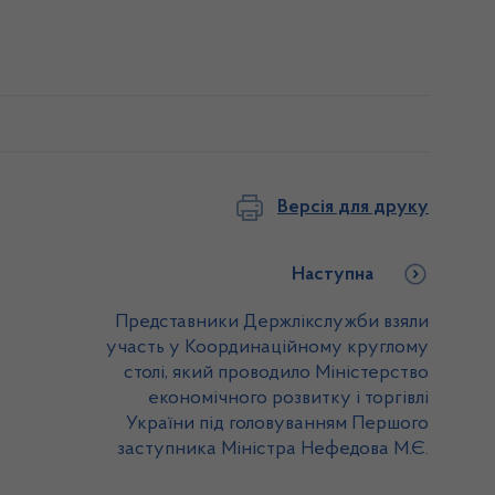
Версія для друку
Наступна
Представники Держлікслужби взяли
участь у Координаційному круглому
столі, який проводило Міністерство
економічного розвитку і торгівлі
України під головуванням Першого
заступника Міністра Нефедова М.Є.