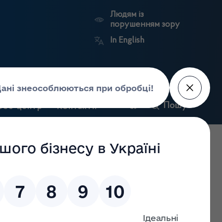
Людям із
порушенням зору
In English
и
Пошук
рес-центр
Контакти
Антикорупційний
ьких
Ринковий
Державні
портал
а
нагляд
реєстри
Держлікслужби
ійний партнер для України"