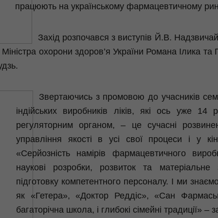
працюють на українському фармацевтичному рин
Захід розпочався з виступів Й.В. Надзвича
а Міністра охорони здоров’я України Романа
Ілика
та 
удзь.
Звертаючись з промовою до учасників семі
індійських виробників ліків, які ось уже 14 
регуляторним органом, – це сучасні розвине
управління якості в усі свої процеси і у кі
«Серйозність намірів фармацевтичного виро
наукові розробки, розвиток та матеріальне 
підготовку компетентного персоналу. І ми знаємо
як «Гетера», «Доктор
Реддіс
», «Сан
Фармась
багаторічна школа, і глибокі сімейні традиції» –