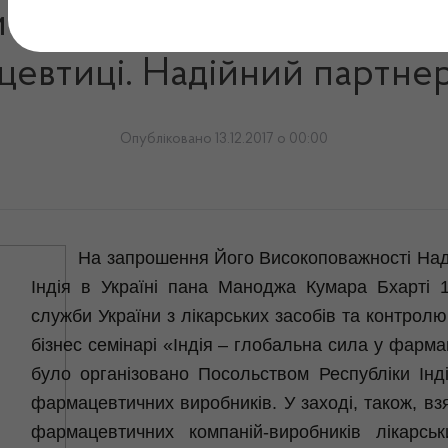
зяла участь у бізнес семі
цевтиці. Надійний партнер
Опубліковано 13.12.2017 о 00:00
На запрошення Його
Високоповажності
Над
Індія в Україні пана
Маноджа
Кумара
Бхарті
1
служби України з лікарських засобів та контролю
бізнес семінарі «Індія – глобальна сила у фарма
було організовано Посольством Республіки Індія
фармацевтичних виробників. У заході, також, вз
фармацевтичних компаній-виробників лікарсь