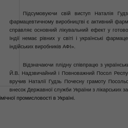
Підсумовуючи свій виступ Наталія Гуд
фармацевтичному виробництві є активний фармац
справляє основний лікувальний ефект у готово
Індії немає рівних у світі і українські фарма
індійських виробників АФІ».
Відзначаючи плідну співпрацю з українс
Й.В. Надзвичайний і Повноважний Посол Республ
вручив Наталії Гудзь Почесну грамоту Посольс
внесок Державної служби України з лікарських з
мічної промисловості в Україні.