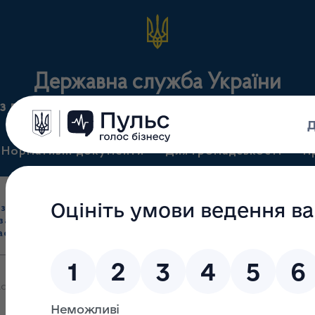
Державна служба України
з лікарських засобів та контролю за наркотикам
Нормативні документи
Для громадськості
П
Ліцензування
здрібна торгівля
Державний
виробництва лікарс
засобами, імпорт
нагляд
засобів, крові т
асобів (крім АФІ)
(контроль)
сертифікація
ть у бізнес семінарі "Індія – глобальна сила у фармацевтиці. Над