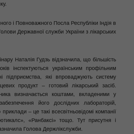
ку.
йного і Повноважного Посла Республіки Індія в
Голови Державної служби України з лікарських
нару Наталія Гудзь відзначила, що більшість
років інспектуються українським профільним
ні підприємства, які впроваджують систему
нцевих продукт – готовий лікарський засіб.
бника визначається коштами, вкладеними у
забезпечення його дослідних лабораторій,
 приклади – це такі всесвітньовідомі компанії
ютикалс
», «
Ранбаксі
» тощо. Тут присутня і
 зазначила Голова Держлікслужби.