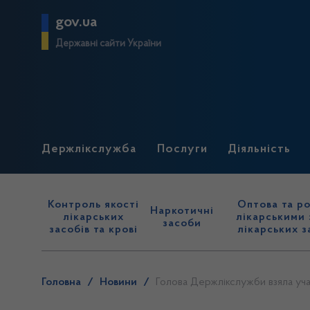
gov.ua
Державні сайти України
Держлікслужба
Послуги
Діяльність
Контроль якості
Оптова та ро
Наркотичні
лікарських
лікарськими 
засоби
засобів та крові
лікарських з
Головна
/
Новини
/
Голова Держлікслужби взяла учас