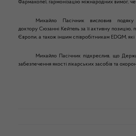
Фармакопеї, гармонізацію міжнародних вимог, ч
Михайло Пасічник висловив подяку
доктору
Сюзанні
Кейтель за її активну позицію
Європи, а також іншим співробітникам
EDQM
, я
Михайло Пасічник підкреслив,
що Держл
забезпечення якості лікарських засобів та охорон