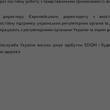
ерез постійну роботу з представниками промисловості, 
 директору Європейського директорату з якості
, постійну підтримку українських регуляторних органів 
кі працюють з регуляторними органами України та іншим
ікслужба Укра
їни високо цінує здобутки
EDQM
і буд
и здоров’я.