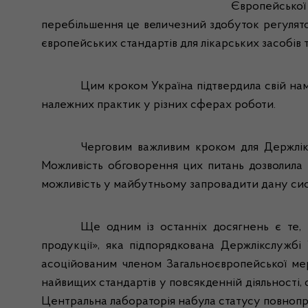
Європейської
перебільшення це величезний здобуток регулято
європейських стандартів для лікарських засобів т
Цим кроком Україна підтвердила свій нам
належних практик у різних сферах роботи.
Черговим важливим кроком
для Держлі
Можливість обговорення цих питань дозволила в
можливість у майбутньому запровадити дану сист
Ще одним із останніх досягнень є те, 
продукції», яка
підпорядкована Держлі
кслужбі 
асоційованим членом Загальноєвропейської мер
найвищих стандартів у повсякденній діяльності,
Центральна лабораторія набула статусу повнопра