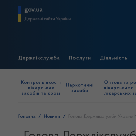
gov.ua
Державні сайти України
Держлікслужба
Послуги
Діяльність
Контроль якості
Оптова та ро
Наркотичні
лікарських
лікарськими 
засоби
засобів та крові
лікарських з
Головна
/
Новини
/
Голова Держлікслужби України 