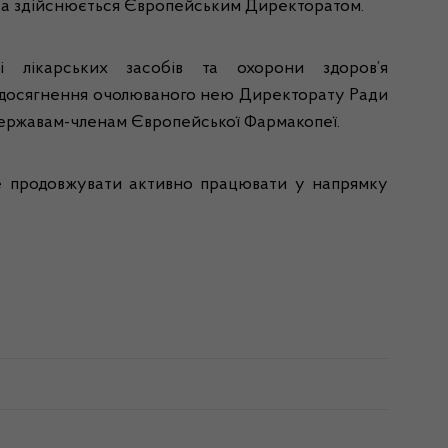
яка здійснюється Європейським Директоратом.
 лікарських засобів та охорони здоров’я
та досягнення очолюваного нею Директорату Ради
 державам-членам Європейської Фармакопеї.
е продовжувати активно працювати у напрямку