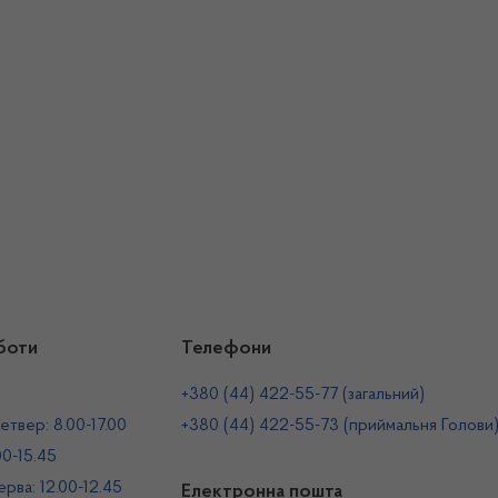
боти
Телефони
+380 (44) 422-55-77 (загальний)
етвер: 8.00-17.00
+380 (44) 422-55-73 (приймальня Голови
00-15.45
рва: 12.00-12.45
Електронна пошта