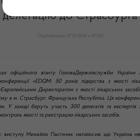
и України Михайло Пасічн
делегацію до Страсбурга
Опубліковано 07.10.2014 о 00:00
ах офіційного візиту ГоловаДержлікслужби України
конференції «EDQM: 50 років лідерства з якості лік
й Європейським Директоратом з якості лікарських засо
оку в м. Страсбург, Французька Республіка. Ця конферен
. У заході беруть участь 300 делегатів та експертів 
онтроль якості та реєстрацію лікарських засобів.
с виступу Михайло Пасічник наголосив, що Україна н