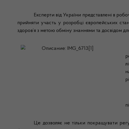
Експерти від України представлені в роб
прийняти участь у розробці європейських станд
здоров’я з метою обміну знаннями та досвідом дл
р
л
н
р
п
Це дозволяє не тільки покращувати регу