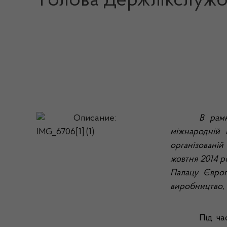
Голова Держлікслужб
В рамк
міжнародній 
організовані
жовтня 2014 р
Палацу Європи
виробництво, к
Під ча