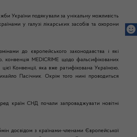
ужби України подякували за унікальну можливість
раїнами у галузі лікарських засобів та охорони
 змінами до європейського законодавства і які
о, конвенція
MEDICRIME
щодо фальсифікованих
ь цієї Конвенції, яка вже ратифікована Україною,
Михайло Пасічник. Окрім того нині проводиться
еред країн СНД почали запроваджувати новітні
бмін досвідом з країнами-членами Європейської