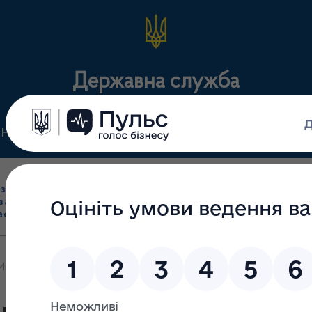
Державна служба
Нормативні документи
Для громадськості
П
Ліцензування
здрібна торгівля
Державний
виробництва лікарс
засобами, імпорт
нагляд
засобів, крові т
асобів (крім АФІ)
(контроль)
сертифікація
Михайло Пасічник очолив українську делегацію до Страсбурга