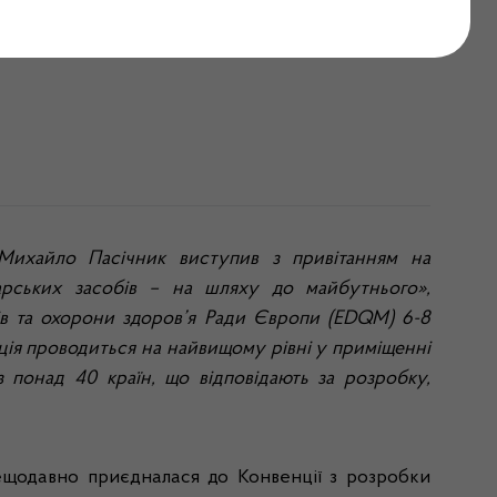
ик очолив українську
 Михайло Пасічник виступив з привітанням на
арських засобів – на шляху до майбутнього»,
бів та охорони здоров’я Ради Європи (EDQM) 6-8
ція проводиться на найвищому рівні у приміщенні
з понад 40 країн, що відповідають за розробку,
ещодавно приєдналася до Конвенції з розробки