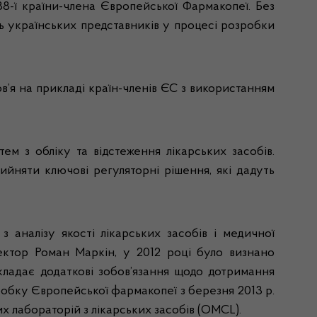
38-ї країни-члена Європейської Фармакопеї. Без
ь українських представників у процесі розробки
в’я на прикладі країн-членів ЄС з використанням
ем з обліку та відстеження лікарських засобів.
ийняти ключові регуляторні рішення, які дадуть
аналізу якості лікарських засобів і медичної
ректор
Роман Маркін
, у 2012 році було визнано
кладає додаткові зобов’язання щодо дотримання
робку Європейської фармакопеї з березня 2013 р.
 лабораторій з лікарських засобів (OMCL).