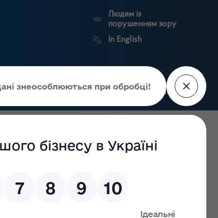
Людям із
порушенням зору
In English
Пошук
рес-центр
Контакти
Антикорупційний
ьких
Ринковий
Державні
портал
а
нагляд
реєстри
Держлікслужби