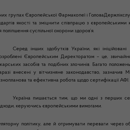
очих групах Європейської Фармакопеї і ГоловаДержліксл
артів якості та зміцнити співпрацю з європейськими к
я поліпшення суспільної охорони здоров’я.
Серед інших здобутків України, які ініційовані
озроблені Європейським Директоратом – це, звичайн
ікарських засобів та подібних злочинів. Багато положен
аразі внесені у вітчизняне законодавство, зазначив 
ізнопланова та ефективна робота щодо сертифікації АФІ.
Україна пишається тим, що ми одні з перших с
ідходи, керуючись європейськими вимогами.
ляторну політику, але й отримувати переваги через о