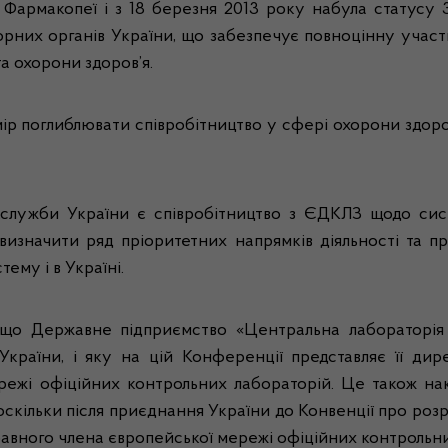
 Фармакопеї і з 18 березня 2013 року набула статусу 
рних органів України, що забезпечує повноцінну участ
а охорони здоров’я.
ір поглиблювати співробітництво у сфері охорони здоро
кслужби Укр
аїни є співробітництво з ЄДКЛЗ щодо сист
изначити ряд пріоритетних напрямків діяльності та пр
ему і в Україні.
що Державне підприємство «Центральна лабораторія з 
України, і яку на цій Конференції представляє її ди
ежі офіційних контрольних лабораторій. Це також на
 оскільки після приєднання України до Конвенції про роз
вного члена європейської мережі офіційних контрольних