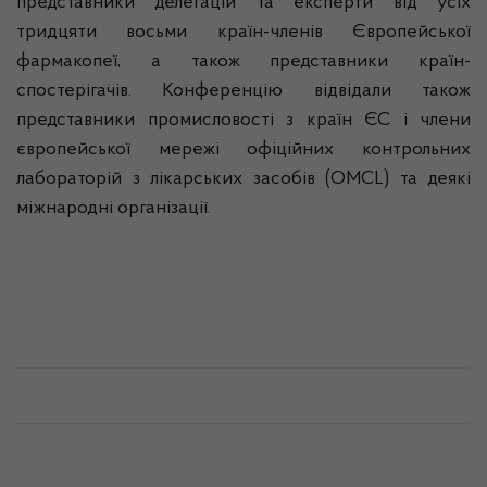
представники делегацій та експерти від усіх
тридцяти восьми країн-членів Європейської
фармакопеї, а також представники країн-
спостерігачів. Конференцію відвідали також
представники промисловості з країн ЄС і члени
європейської мережі офіційних контрольних
лабораторій з лікарських засобів (
OMCL
) та деякі
міжнародні організації.