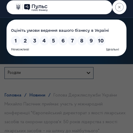
Пошук
Державна служба
Розділи
Головна
/
Новини
/
Голова Держлікслужби України
Михайло Пасічник приймає участь у міжнародній
конференції "Європейський директорат з якості лікарських
засобів та охорони здоров'я: 50 років лідерства з якості
лікарських засобів – на шляху до майбутнього"