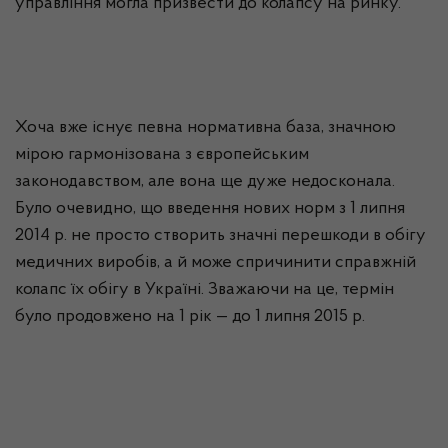
управління могла призвести до колапсу на ринку.
Хоча вже існує певна нормативна база, значною
мірою гармонізована з європейським
законодавством, але вона ще дуже недосконала.
Було очевидно, що введення нових норм з 1 липня
2014 р. не просто створить значні перешкоди в обігу
медичних виробів, а й може спричинити справжній
колапс їх обігу в Україні. Зважаючи на це, термін
було продовжено на 1 рік — до 1 липня 2015 р.