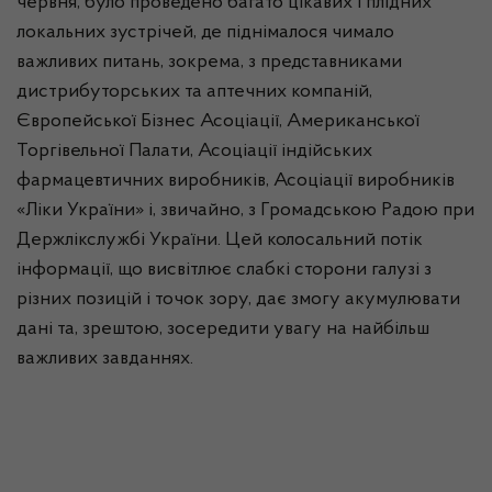
червня, було проведено багато цікавих і плідних
локальних зустрічей, де піднімалося чимало
важливих питань, зокрема, з представниками
дистрибуторських
та аптечних компаній,
Європейської Бізнес Асоціації, Американської
Торгівельної Палати, Асоціації індійських
фармацевтичних виробників, Асоціації виробників
«Ліки України» і, звичайно, з Громадською Радою при
Держлікслужбі
України. Цей колосальний потік
інформації, що висвітлює слабкі сторони галузі з
різних позицій і точок зору, дає змогу акумулювати
дані та, зрештою, зосередити увагу на найбільш
важливих завданнях.