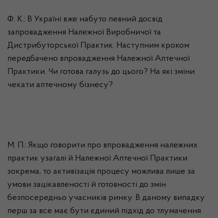
Ф. К.: В Україні вже набуто певний досвід
запровадження Належної Виробничої та
Дистрибуторської
Практик. Наступним кроком
передбачено впровадження Належної Аптечної
Практики. Чи готова галузь до цього? На які зміни
чекати аптечному бізнесу?
М. П.: Якщо говорити про впровадження належних
практик узагалі й Належної Аптечної Практики
зокрема, то активізація процесу можлива лише за
умови зацікавленості й готовності до змін
безпосередньо учасників ринку. В даному випадку
перш за все має бути єдиний підхід до тлумачення