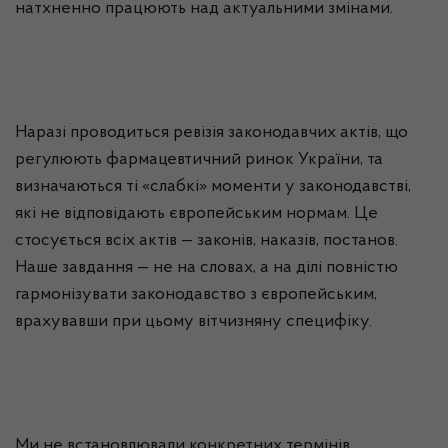
натхненно працюють над актуальними змінами.
Наразі проводиться ревізія законодавчих актів, що
регулюють фармацевтичний ринок України, та
визначаються ті «слабкі» моменти у законодавстві,
які не відповідають європейським нормам. Це
стосується всіх актів — законів, наказів, постанов.
Наше завдання — не на словах, а на ділі повністю
гармонізувати законодавство з європейським,
врахувавши при цьому вітчизняну специфіку.
Ми не встановлювали конкретних термінів