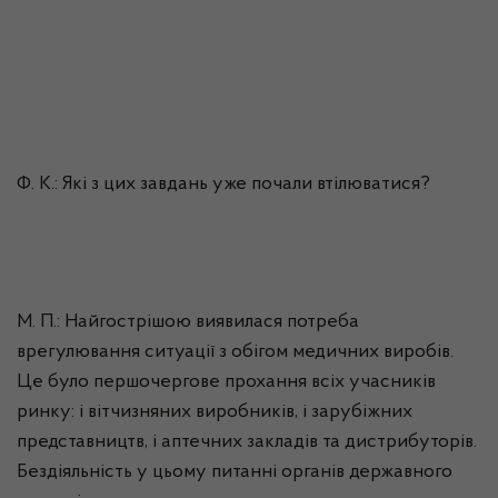
Ф. К.: Які з цих завдань уже почали втілюватися?
М. П.: Найгострішою виявилася потреба
врегулювання ситуації з обігом медичних виробів.
Це було першочергове прохання всіх учасників
ринку: і вітчизняних виробників, і зарубіжних
представництв, і аптечних закладів та
дистрибуторів
.
Бездіяльність у цьому питанні органів державного