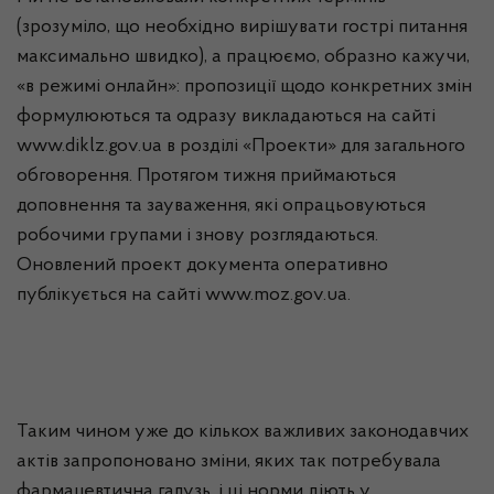
(зрозуміло, що необхідно вирішувати гострі питання
максимально швидко), а працюємо, образно кажучи,
«в режимі
онлайн
»: пропозиції щодо конкретних змін
формулюються та одразу викладаються на сайті
www.diklz.gov.ua
в розділі «Проекти» для загального
обговорення. Протягом тижня приймаються
доповнення та зауваження, які опрацьовуються
робочими групами і знову розглядаються.
Оновлений проект документа оперативно
публікується на сайті
www.moz.gov.ua
.
Таким чином уже до кількох важливих законодавчих
актів запропоновано зміни, яких так потребувала
фармацевтична галузь, і ці норми діють у