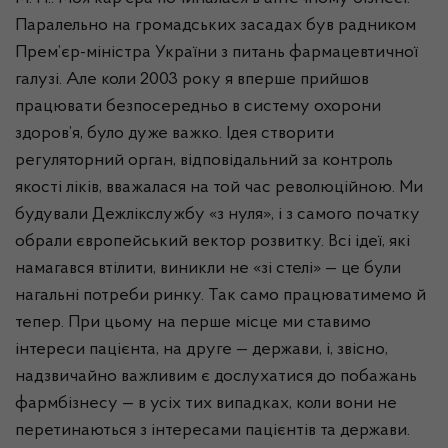
Паралельно на громадських засадах був радником
Прем’єр-міністра України з питань фармацевтичної
галузі. Але коли 2003 року я вперше прийшов
працювати безпосередньо в систему охорони
здоров’я, було дуже важко. Ідея створити
регуляторний орган, відповідальний за контроль
якості ліків, вважалася на той час революційною. Ми
будували
Дежлікслужбу
«з нуля», і з самого початку
обрали європейський вектор розвитку. Всі ідеї, які
намагався втілити, виникли не «зі стелі» — це були
нагальні потреби ринку. Так само працюватимемо й
тепер. При цьому на перше місце ми ставимо
інтереси пацієнта, на друге — держави, і, звісно,
надзвичайно важливим є дослухатися до побажань
фармбізнесу
— в усіх тих випадках, коли вони не
перетинаються з інтересами пацієнтів та держави.