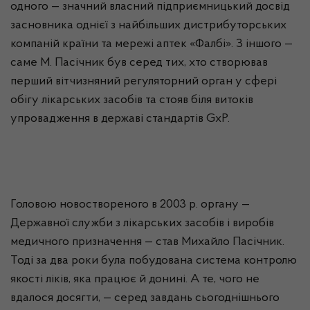
одного — значний власний підприємницький досвід
засновника однієї з найбільших
дистрибуторських
компаній країни та мережі аптек «
Фалбі
». З іншого —
саме М. Пасічник був серед тих, хто створював
перший вітчизняний регуляторний орган у сфері
обігу лікарських засобів та стояв біля витоків
упровадження в державі стандартів
GxP
.
Головою новоствореного в 2003 р. органу —
Державної служби з лікарських засобів і виробів
медичного призначення — став Михайло Пасічник.
Тоді за два роки була побудована система контролю
якості ліків, яка працює й донині. А те, чого не
вдалося досягти, — серед завдань сьогоднішнього