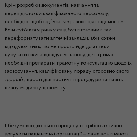
Крім розробки документів, навчання та
перепідготовки кваліфікованого персоналу,
необхідно, щоб відбулася «революція свідомості».
Всім суб’єктам ринку слід бути готовими так
переформатувати
аптечні заклади, аби кожен
відвідувач знав, що не просто йде до аптеки
купувати ліки, а відві­дує установу, де отримає
необхідні препарати, грамотну консультацію щодо їх
застосування, кваліфіковану пораду стосовно свого
здоров’я, прості діагностичні процедури та навіть
певну медичну допомогу.
І, безумовно, до цього процесу потрібно активно
долучити
пацієнтські
організації — саме вони мають