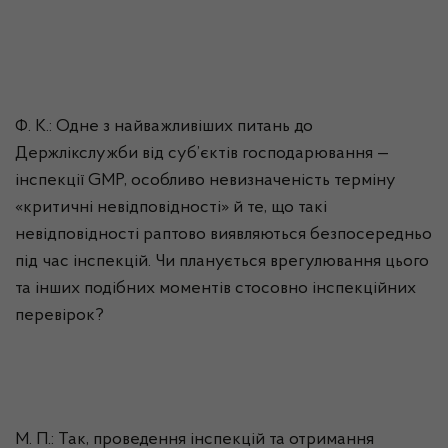
Ф. К.: Одне з найважливіших питань до
Держлікслужби від суб’єктів господарювання —
інспекції GMP, особливо невизначеність терміну
«критичні невідповідності» й те, що такі
невідповідності раптово виявляються безпосередньо
під час інспекцій. Чи планується врегулювання цього
та інших подібних моментів стосовно інспекційних
перевірок?
М. П.: Так, проведення інспекцій та отримання