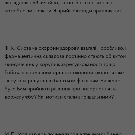
він відповів: «Звичайно, варто. Бо знаю, як і що
потрібно змінювати. Я прийшов сюди працювати».
Ф. К.: Система охорони здоров’я взагалі і, особливо, її
фармацевтична складова постійно стають об’єктом
звинувачень у корупції,
зарегульованості
тощо.
Робота в державних органах охорони здоров’я вже
зіпсувала репутацію багатьом фахівцям. Чи легко
було Вам прийняти рішення про повернення на
держслужбу? Які мотиви стали вирішальними?
М. П.: Моя кар’єра починалася в аптечному бізнесі.