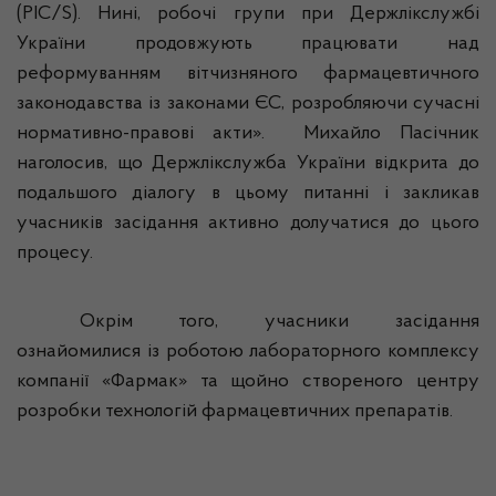
(
PIC
/
S
). Нині, робочі групи при
Держлікслужбі
України продовжують працювати над
реформуванням вітчизняного фармацевтичного
законодавства із законами ЄС, розробляючи сучасні
нормативно-правові акти».
Михайло Пасічник
наголосив, що
Держлікслужба
України відкрита до
подальшого діалогу в цьому питанні і закликав
учасників засідання активно долучатися до цього
процесу.
Окрім того, учасники засідання
ознайомилися із роботою лабораторного комплексу
компанії «
Фармак
» та щойно створеного центру
розробки технологій фармацевтичних препаратів.