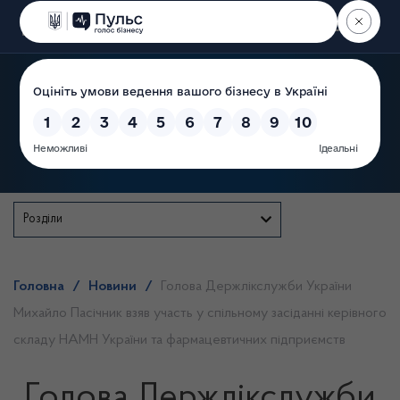
Пошук
Державна служба
Розділи
Головна
/
Новини
/
Голова Держлікслужби України
Михайло Пасічник взяв участь у спільному засіданні керівного
складу НАМН України та фармацевтичних підприємств
Голова Держлікслужби