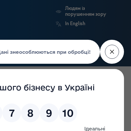
Людям із
порушенням зору
In English
Пошук
рес-центр
Контакти
Антикорупційний
ьких
Ринковий
Державні
портал
а
нагляд
реєстри
Держлікслужби
 вимогам світових стандартів технології та забезпечення