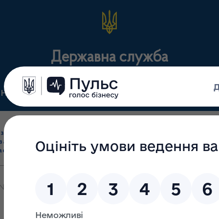
Державна служба
Нормативні документи
Для громадськості
П
Ліцензування
здрібна торгівля
Державний
виробництва лікарс
засобами, імпорт
нагляд
засобів, крові т
асобів (крім АФІ)
(контроль)
сертифікація
Nobel в Україні: "Наше виробництво лікарських засобів відповідає