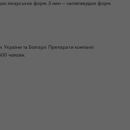
их лікарських форм, 3
млн
— напівтвердих форм,
України та Болгарії. Препарати компанії
500 чоловік.