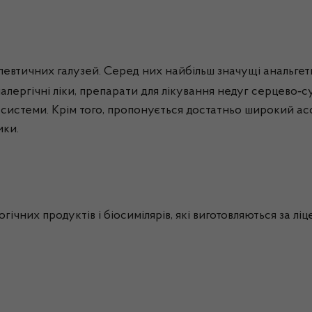
евтичних галузей. Серед них найбільш значущі анальгети
‑
алергічні
ліки, препарати для лікування недуг серцево
с
системи. Крім того, пропонується достатньо широкий асорт
ики.
огічних продуктів і
біосимілярів
, які виготовляються за л