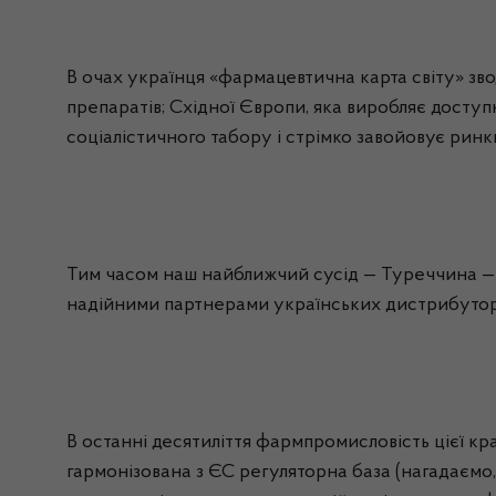
В очах українця «фармацевтична карта світу» зв
препаратів; Східної Європи, яка виробляє доступн
соціалістичного табору і стрімко завойовує рин
Тим часом наш найближчий сусід — Туреччина — 
надійними партнерами українських
дистрибутор
В останні десятиліття
фармпромисловість
цієї кр
гармонізована з ЄС регуляторна база (нагадаємо,