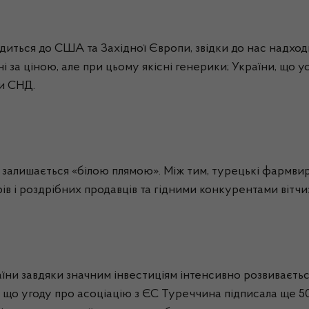
одиться до США та Західної Європи, звідки до нас надхо
і за ціною, але при цьому якісні
генерики
; України, що 
ки СНД.
залишається «білою плямою». Між тим, турецькі
фармви
ів
і роздрібних продавців та гідними конкурентами вітчи
аїни завдяки значним інвестиціям інтенсивно розвиваєтьс
 що угоду про асоціацію з ЄС Туреччина підписала ще 50 