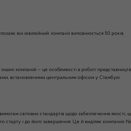
 позаяк він ювілейний: компанії виповнюється 50 років.
нших компаній — це особливості в роботі представництв 
ами, встановленими центральним офісом у Стамбулі.
вимогам світових стандартів щодо забезпечення якості, 
о старту і до його завершення. Це й виділяє компанію
N