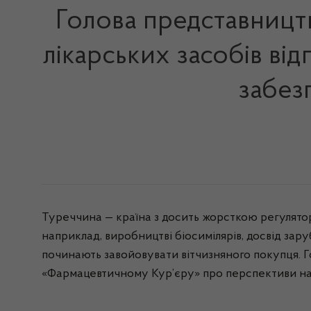
Голова представництв
лікарських засобів від
забез
Туреччина — країна з досить жорсткою регуля
наприклад, виробництві
біосимілярів
, досвід за
починають завойовувати вітчизняного покупця. 
«Фармацевтичному Кур’єру» про перспективи на