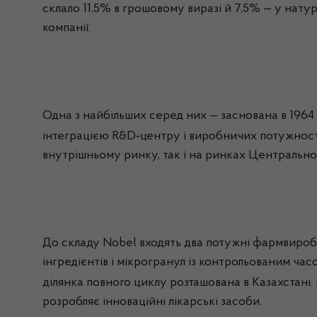
склало 11,5% в грошовому виразі й 7,5% — у нату
компанії.
Одна з найбільших серед них — заснована в 1964
‑
інтеграцією R&D
центру і виробничих потужност
внутрішньому ринку, так і на ринках Центральної
До складу
Nobel
входять два потужні
фармвироб
інгредієнтів і
мікрогранул
із контрольованим часо
ділянка повного циклу розташована в Казахстані.
розробляє інноваційні лікарські засоби.