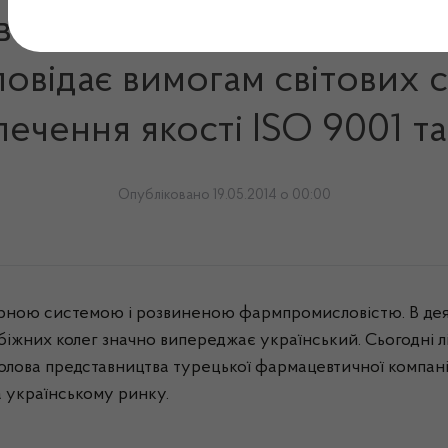
а компанії Nobel в Украї
повідає вимогам світових с
печення якості ISO 9001 т
Опубліковано 19.05.2014 о 00:00
торною системою і розвиненою
фармпромисловістю
. В д
рубіжних колег значно випереджає український. Сьогодні
Голова представництва турецької фармацевтичної компан
 українському ринку.