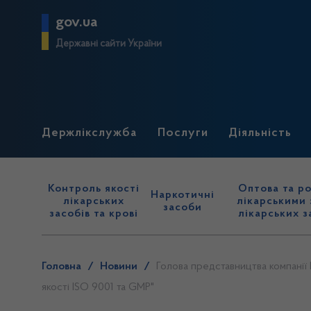
gov.ua
Державні сайти України
Держлікслужба
Послуги
Діяльність
Контроль якості
Оптова та ро
Наркотичні
лікарських
лікарськими 
засоби
засобів та крові
лікарських з
Головна
/
Новини
/
Голова представництва компанії 
якості ISO 9001 та GMP"