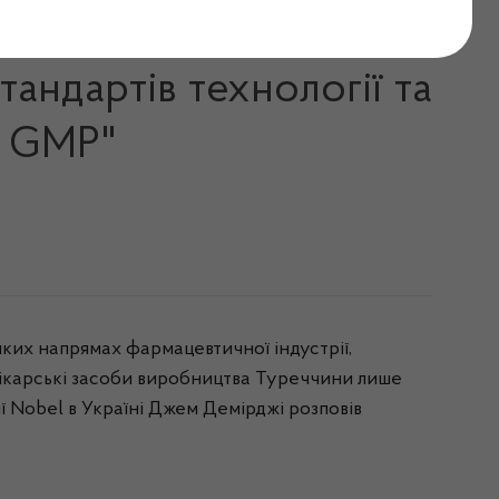
ні: "Наше виробництво
тандартів технології та
а GMP"
еяких напрямах фармацевтичної індустрії,
 лікарські засоби виробництва Туреччини лише
ії
Nobel
в Україні Джем
Демірджі
розповів