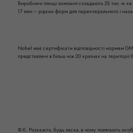
Виробничі площі компанії складають 25 тис. м. кв
17
млн
— рідких форм для
парентерального
і наз
Nobel
має сертифікати відповідності нормам GMP
представлені в більш ніж 20 країнах на території 
Ф.К.: Розкажіть, будь ласка, в чому полягають осо