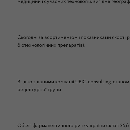
медицини і сучасних технологій, вигідне геогра
Сьогодні за асортиментом і показниками якості 
біотехнологічних препаратів).
‑
Згідно з даними компанії UBIC
consulting
, станом
рецептурної групи.
Обсяг фармацевтичного ринку країни склав $6,6