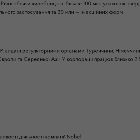
. Річні обсяги виробництва: більше 100
млн
упаковок тверд
ального застосування та 30
млн
— ін’єкційних форм.
, видані регуляторними органами Туреччини, Німеччини, 
Європи та Середньої Азії. У корпорації працює близько 2 
бливості діяльності компанії
Nobel
.