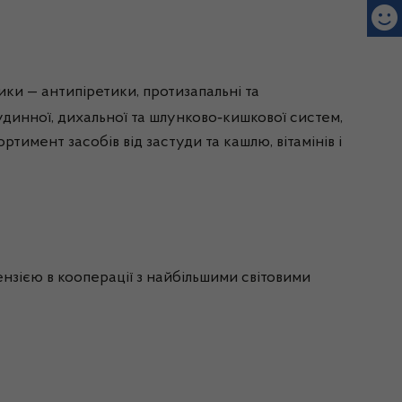
ки — антипіретики, протизапальні та
‑
удинної, дихальної та шлунково
кишкової систем,
имент засобів від застуди та кашлю, вітамінів і
іцензією в кооперації з найбільшими світовими