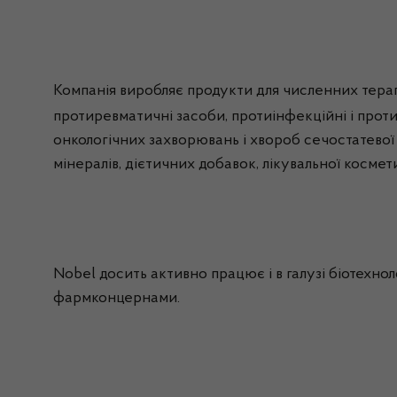
Компанія виробляє продукти для численних терап
протиревматичні засоби,
протиінфекційні
і
проти
онкологічних захворювань і хвороб сечостатевої 
мінералів, дієтичних добавок, лікувальної космет
Nobel
досить активно працює і в галузі біотехнол
фармконцернами
.