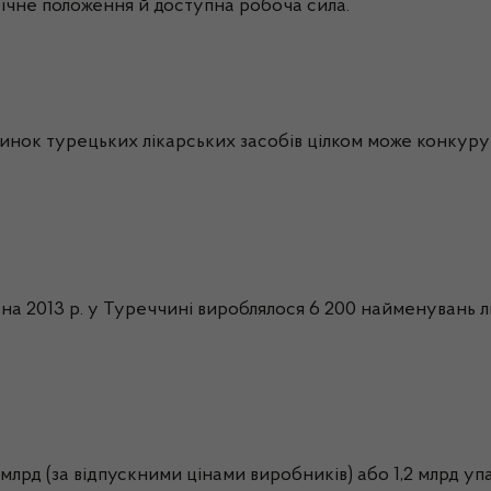
фічне положення й доступна робоча сила.
ринок турецьких лікарських засобів цілком може конкуру
 на 2013 р. у Туреччині вироблялося 6 200 найменувань л
млрд
(за відпускними цінами виробників) або 1,2
млрд
упа