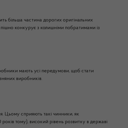
дить більша частина дорогих оригінальних
успішно конкурує з колишніми побратимами із
робники
мають усі передумови, щоб стати
зняних виробників.
я. Цьому сприяють такі чинники, як
років тому), високий рівень розвитку в державі