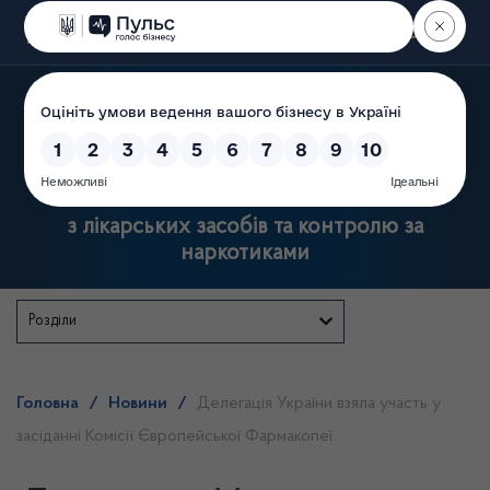
Пошук
Державна служба України
з лікарських засобів та контролю за
наркотиками
Розділи
Головна
/
Новини
/
Делегація України взяла участь у
засіданні Комісії Європейської Фармакопеї