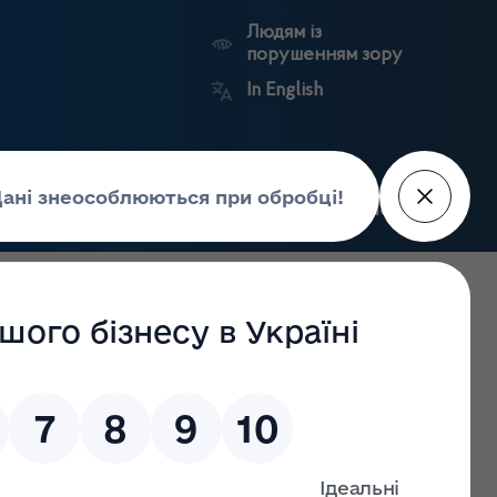
Людям із
порушенням зору
In English
Пошук
рес-центр
Контакти
Антикорупційний
ьких
Ринковий
Державні
портал
а
нагляд
реєстри
Держлікслужби
ти участь у семінарі "Система управління якістю, ДСТУ
 Закон України "Про державний ринковий нагляд і