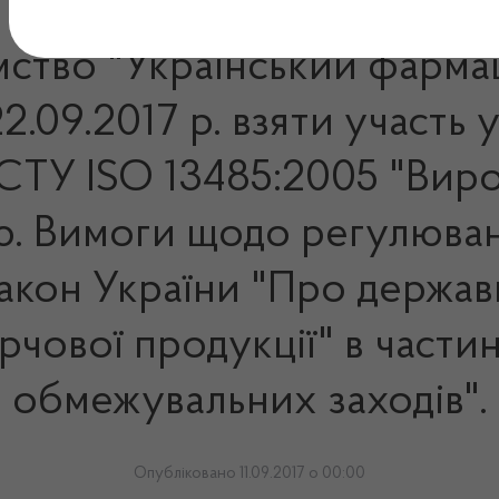
ство "Український фарма
2.09.2017 р. взяти участь 
ДСТУ ISO 13485:2005 "Вир
тю. Вимоги щодо регулюван
акон України "Про держав
рчової продукції" в частин
обмежувальних заходів".
Опубліковано 11.09.2017 о 00:00