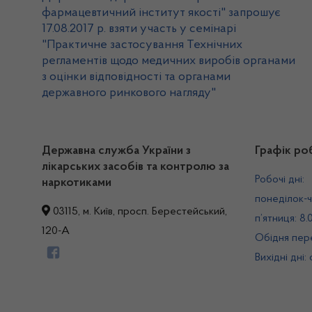
фармацевтичний інститут якості" запрошує
17.08.2017 р. взяти участь у семінарі
"Практичне застосування Технічних
регламентів щодо медичних виробів органами
з оцінки відповідності та органами
державного ринкового нагляду"
Державна служба України з
Графік ро
лікарських засобів та контролю за
Робочі дні:
наркотиками
понеділок-ч
03115, м. Київ, просп. Берестейський,
п’ятниця: 8.
120-А
Обідня пере
Вихідні дні: