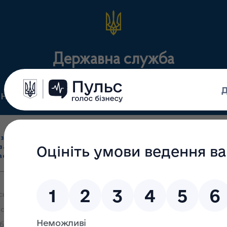
Державна служба
Нормативні документи
Для громадськості
П
Ліцензування
здрібна торгівля
Державний
виробництва лікарс
засобами, імпорт
нагляд
засобів, крові т
асобів (крім АФІ)
(контроль)
сертифікація
кий фармацевтичний інститут якості" запрошує 22.09.2017 р. взя
істю. Вимоги щодо регулювання" та практичне застосування вимог
обмежувальних заходів".