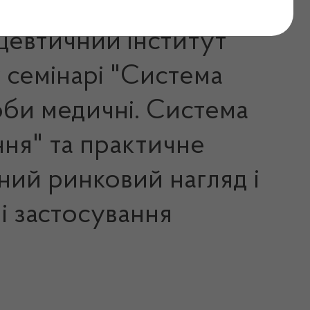
цевтичний інститут
у семінарі "Система
оби медичні. Система
ня" та практичне
ний ринковий нагляд і
і застосування