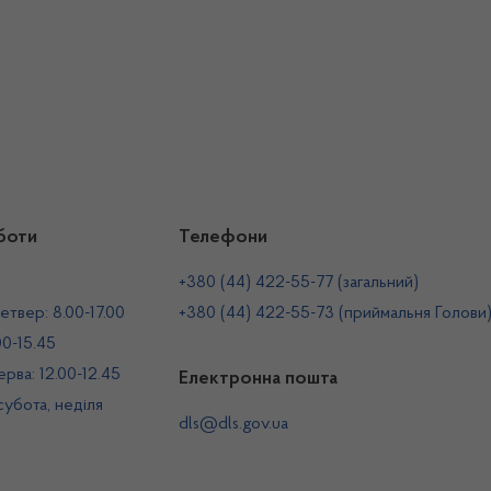
боти
Телефони
+380 (44) 422-55-77 (загальний)
етвер: 8.00-17.00
+380 (44) 422-55-73 (приймальня Голови
00-15.45
рва: 12.00-12.45
Електронна пошта
 субота, неділя
dls@dls.gov.ua