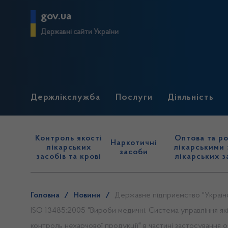
gov.ua
Державні сайти України
Держлікслужба
Послуги
Діяльність
Контроль якості
Оптова та ро
Наркотичні
лікарських
лікарськими 
засоби
засобів та крові
лікарських з
Головна
/
Новини
/
Державне підприємство "Українсь
ISO 13485:2005 "Вироби медичні. Система управління як
контроль нехарчової продукції" в частині застосування 