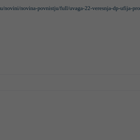
u/novini/novina-povnistju/full/uvaga-22-veresnja-dp-ufija-pr