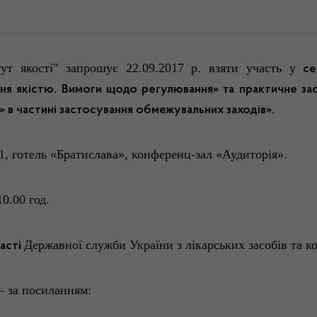
ут якості" запрошує 22.09.2017 р. взяти участь у
се
ня якістю. Вимоги щодо регулювання» та практичне за
.
» в частині застосування обмежувальних заходів»
1, готель «Братислава», конференц-зал «Аудиторія».
10.00 год.
Державної служби України з лікарських засобів та к
часті
– за посиланням: