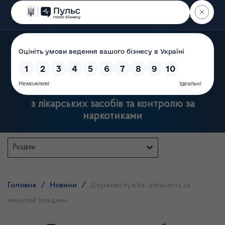
Пошук
Державна служба України
з лікарських засобів та контролю за
наркотиками
Розділи
Головна
/
Новини
/
Держлікслужба: діяльність за
минулий тиждень