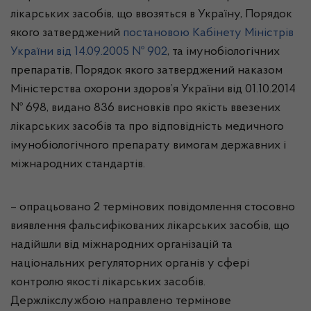
лікарських засобів, що ввозяться в Україну, Порядок
якого затверджений
постановою Кабінету Міністрів
України від 14.09.2005 № 902
, та імунобіологічних
препаратів, Порядок якого затверджений наказом
Міністерства охорони здоров’я України від 01.10.2014
№ 698,
видано 836 висновків про якість ввезених
лікарських засобів та про відповідність медичного
імунобіологічного препарату вимогам державних і
міжнародних стандартів.
– опрацьовано 2 термінових повідомлення
стосовно
виявлення фальсифікованих лікарських засобів
, що
надійшли від
міжнародних організацій та
національних регуляторних органів
у сфері
контролю якості лікарських засобів.
Держлікслужбою направлено термінове