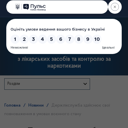
Пошук
Державна служба України
з лікарських засобів та контролю за
наркотиками
Розділи
Головна
/
Новини
/
Держлікслужба здійснює свої
повноваження в умовах воєнного стану