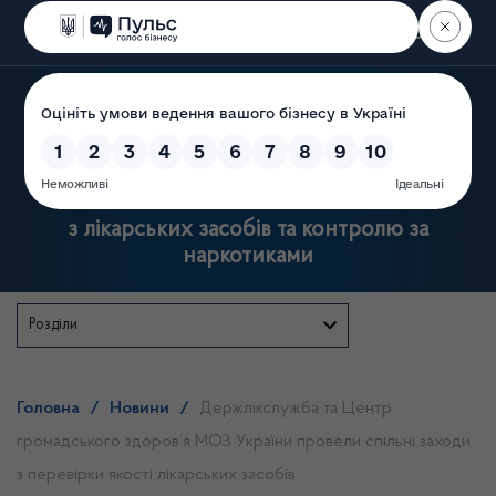
Пошук
Державна служба України
з лікарських засобів та контролю за
наркотиками
Розділи
Головна
/
Новини
/
Держлікслужба та Центр
громадського здоров’я МОЗ України провели спільні заходи
з перевірки якості лікарських засобів