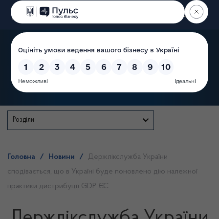
Пошук
Державна служба
Розділи
Головна
/
Новини
/
Держлікслужба України
сподівається, що в Україні буде поновлено дію належної
практики дистрибуції GDP ЄС
Держлікслужба України