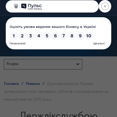
Пошук
Державна служба
Розділи
Головна
/
Новини
/
Держлікслужбою України
затверджено план перевірок суб'єктів господарювання на
перший квартал 2015 року
Держлікслужбою