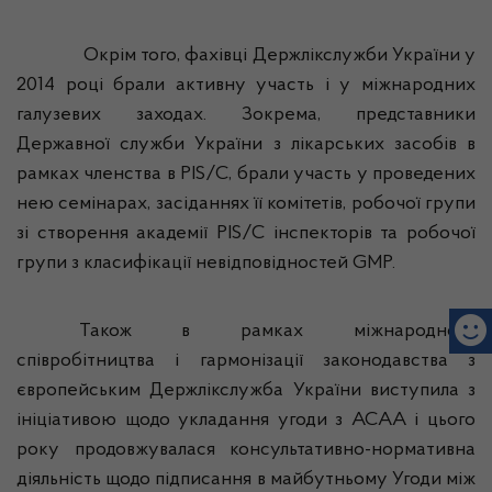
Окрім того, фахівці
Держлікслужби
України у
2014 році брали активну участь і у міжнародних
галузевих заходах. Зокрема, представники
Державної служби України з лікарських засобів в
рамках членства в PIS/C, брали участь у проведених
нею семінарах, засіданнях її комітетів, робочої групи
зі створення академії PIS/C інспекторів та робочої
групи з класифікації невідповідностей GMP.
Також в рамках міжнародного
співробітництва і гармонізації законодавства з
європейським
Держлікслужба
України виступила з
ініціативою щодо укладання угоди
з АСАА і цього
року продовжувалася консультативно-нормативна
діяльність щодо підписання в майбутньому Угоди між