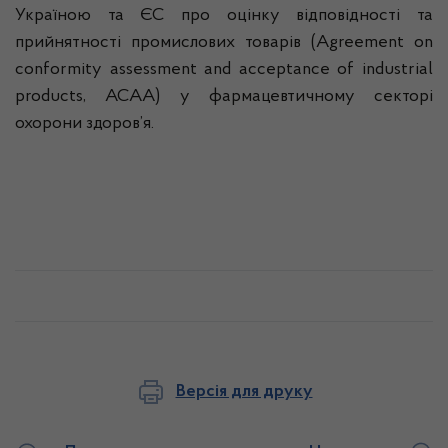
Україною та ЄС про оцінку відповідності та
прийнятності промислових товарів (
Agreement
on
conformity
assessment
and
acceptance
of
industrial
products
, АСАА) у фармацевтичному секторі
охорони здоров’я.
Версія для друку