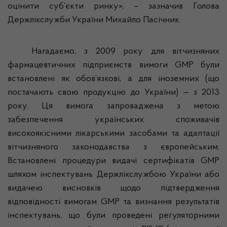
оцінити суб’єкти ринку», – зазначив Голова
Держлікслужби
України Михайло Пасічник.
Нагадаємо, з 2009 року для вітчизняних
фармацевтичних підприємств вимоги GMP були
встановлені як обов’язкові, а для іноземних (що
постачають свою продукцію до України) — з
2013
року.
Ця вимога запроваджена з метою
забезпечення українських споживачів
високоякісними лікарськими засобами та адаптації
вітчизняного законодавства з європейським.
Встановлені процедури видачі сертифікатів GMP
шляхом інспектувань
Держлікслужбою
України або
видачею висновків щодо підтвердження
відповідності вимогам GMP та визнання результатів
інспектувань, що були проведені регуляторними