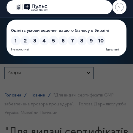
Пошук
Державна служба
Розділи
Головна
/
Новини
/
"Для видачі сертифікатів GMP
забезпечена прозора процедура", – Голова Держлікслужби
України Михайло Пасічник
"Для видачі сертифікатів