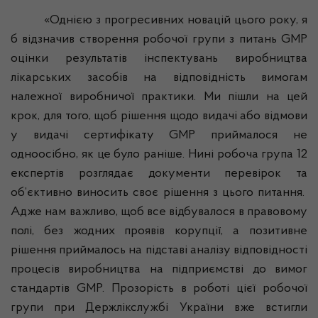
«Однією з прогресивних новацій цього року, я
б відзначив створення робочої групи з питань GMP
оцінки результатів інспектувань виробництва
лікарських засобів на відповідність вимогам
належної виробничої практики. Ми пішли на цей
крок, для того, щоб рішення щодо видачі або відмови
у видачі сертифікату GMP приймалося не
одноосібно, як це було раніше. Нині робоча група 12
експертів розглядає документи перевірок та
об’єктивно виносить своє рішення з цього питання.
Адже нам важливо, щоб все відбувалося в правовому
полі, без жодних проявів корупції, а позитивне
рішення приймалось на підставі аналізу відповідності
процесів виробництва на підприємстві до вимог
стандартів GMP. Прозорість в роботі цієї робочої
групи при
Держлікслужбі
України вже встигли