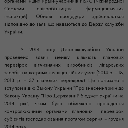
органами інших країн-учасників
PIS/C (міжнародної
Системи співробітництва фармацевтичних
інспекцій). Обидві процедури здійснюються
відповідно до заяв, що надаються до
Держлікслужби
України.
У 2014 році
Держлікслужбою
України
проведено вдвічі меншу кількість планових
перевірок вітчизняних виробників лікарських
засобів на дотримання ліцензійних умов (2014 р. – 18,
2013 р. – 37 планових перевірок). Це пов’язано з
вступом в дію
Закону України "Про внесення змін до
Закону Україну "Про Державний бюджет України на
2014 рік", яким було
обмежено проведення
контролюючими органами планових
перевірок
суб’єктів господарювання
протягом серпня – грудня
2014 року.