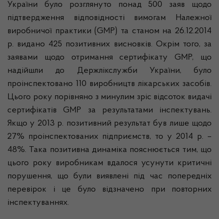
України було розглянуто понад 500 заяв щодо
підтвердження відповідності вимогам Належної
виробничої практики (GMP) та станом на 26.12.2014
р. видано 425 позитивних висновків. Окрім того, за
заявами щодо отримання сертифікату GMP, що
надійшли до
Держлікслужби
України, було
проінспектовано 110 виробництв лікарських засобів.
Цього року порівняно з минулим зріс відсоток видачі
сертифікатів GMP за результатами інспектувань.
Якщо у 2013 р. позитивний результат був лише щодо
27% проінспектованих підприємств, то у 2014 р. –
48%. Така позитивна динаміка пояснюється тим, що
цього року виробникам вдалося усунути критичні
порушення, що були виявлені під час попередніх
перевірок і це було відзначено при повторних
інспектуваннях.