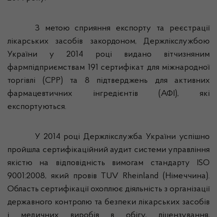
З метою сприяння експорту та реєстрації
лікарських засобів закордоном,
Держлікслужбою
України у 2014 році видано вітчизняним
фармпідприємствам
191 сертифікат для міжнародної
торгівлі (СРР) та 8 підтверджень для активних
фармацевтичних інгредієнтів (АФІ), які
експортуються.
У 2014 році
Держлікслужба
України успішно
пройшла сертифікаційний аудит системи управління
якістю на відповідність вимогам стандарту ISO
9001:2008, який провів TUV
Rheinland
(Німеччина).
Область сертифікації охоплює діяльність з організації
державного контролю та безпеки лікарських засобів
і медичних виробів в обігу, ліцензування,